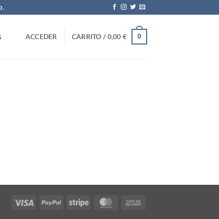
O.
0
ACCEDER
CARRITO /
0,00
€
S
Visa
PayPal
Stripe
MasterCard
Cash
On