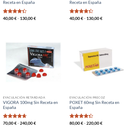
Receta en España
Receta en España
Valorado
Rango
Valorado
Rango
40,00
€
-
130,00
€
40,00
€
-
130,00
€
de
de
con
4.33
con
4.33
precios:
precios:
de 5
de 5
desde
desde
40,00 €
40,00 €
hasta
hasta
130,00 €
130,00 €
EYACULACIÓN RETARDADA
EYACULACIÓN PRECOZ
VIGORA 100mg Sin Receta en
POXET 60mg Sin Receta en
España
España
Valorado
Rango
Valorado
Rango
70,00
€
-
240,00
€
80,00
€
-
220,00
€
de
de
con
4.67
con
4.33
precios:
precios:
de 5
de 5