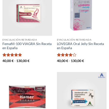
EYACULACIÓN RETARDADA
EYACULACIÓN RETARDADA
Femafill-100 VIAGRA Sin Receta
LOVEGRA Oral Jelly Sin Receta
en España
en España
Valorado
Rango
Valorado
Rango
40,00
€
-
130,00
€
40,00
€
-
130,00
€
de
de
con
5
de 5
con
4
de
precios:
precios:
5
desde
desde
40,00 €
40,00 €
hasta
hasta
130,00 €
130,00 €