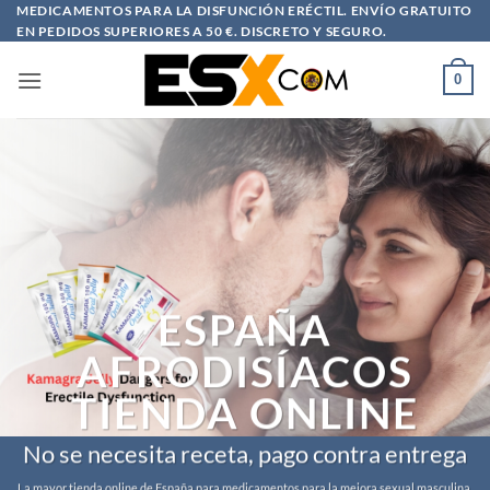
Saltar
MEDICAMENTOS PARA LA DISFUNCIÓN ERÉCTIL. ENVÍO GRATUITO
EN PEDIDOS SUPERIORES A 50 €. DISCRETO Y SEGURO.
al
contenido
0
ESPAÑA
AFRODISÍACOS
TIENDA ONLINE
No se necesita receta, pago contra entrega
La mayor tienda online de España para medicamentos para la mejora sexual masculina.