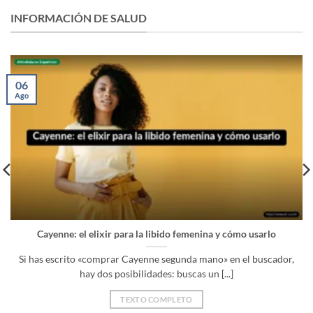
desde
desde
70,00 €
80,00 €
INFORMACIÓN DE SALUD
hasta
hasta
240,00 €
220,00 €
06
Ago
Cayenne: el elixir para la libido femenina y cómo usarlo
Si has escrito «comprar Cayenne segunda mano» en el buscador,
hay dos posibilidades: buscas un [...]
TEXTO COMPLETO