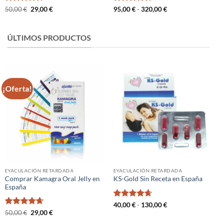
Valorado
El
El
Valorado
Rango
50,00
€
29,00
€
95,00
€
-
320,00
€
precio
precio
de
con
4.67
con
4.67
original
actual
precios:
de 5
de 5
era:
es:
desde
50,00 €.
29,00 €.
95,00 €
ÚLTIMOS PRODUCTOS
hasta
320,00 €
¡Oferta!
EYACULACIÓN RETARDADA
EYACULACIÓN RETARDADA
Comprar Kamagra Oral Jelly en
KS-Gold Sin Receta en España
España
Valorado
Rango
40,00
€
-
130,00
€
de
con
4.67
Valorado
El
El
50,00
€
29,00
€
precios: