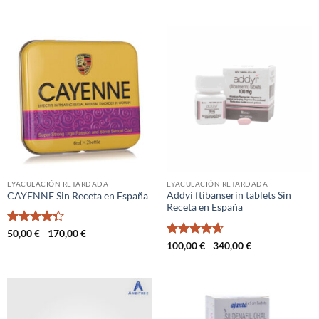
precio
precio
de 5
con
4.67
desde
original
actual
de 5
40,00 €
era:
es:
hasta
50,00 €.
29,00 €.
130,00 €
EYACULACIÓN RETARDADA
EYACULACIÓN RETARDADA
Addyi ftibanserin tablets Sin
CAYENNE Sin Receta en España
Receta en España
Valorado
Rango
50,00
€
-
170,00
€
de
con
4.33
Valorado
Rango
100,00
€
-
340,00
€
precios:
de
de 5
con
4.67
desde
precios:
de 5
50,00 €
desde
hasta
100,00 €
170,00 €
hasta
340,00 €