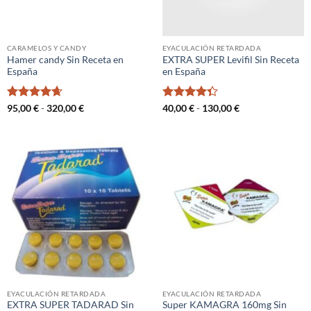
CARAMELOS Y CANDY
EYACULACIÓN RETARDADA
Hamer candy Sin Receta en
EXTRA SUPER Levifil Sin Receta
España
en España
Valorado
Rango
Valorado
Rango
95,00
€
-
320,00
€
40,00
€
-
130,00
€
de
de
con
4.67
con
4.33
precios:
precios:
de 5
de 5
desde
desde
95,00 €
40,00 €
hasta
hasta
320,00 €
130,00 €
EYACULACIÓN RETARDADA
EYACULACIÓN RETARDADA
EXTRA SUPER TADARAD Sin
Super KAMAGRA 160mg Sin