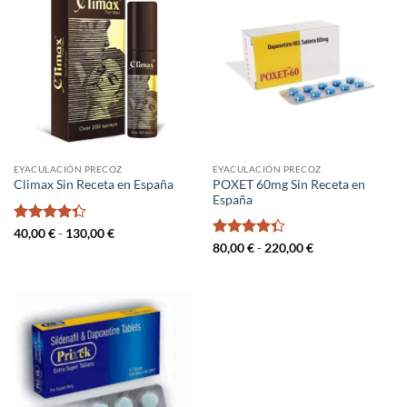
EYACULACIÓN PRECOZ
EYACULACIÓN PRECOZ
POXET 60mg Sin Receta en
Climax Sin Receta en España
España
Valorado
Rango
40,00
€
-
130,00
€
de
con
4.33
Valorado
Rango
80,00
€
-
220,00
€
precios:
de
de 5
con
4.33
desde
precios:
de 5
40,00 €
desde
hasta
80,00 €
130,00 €
hasta
220,00 €