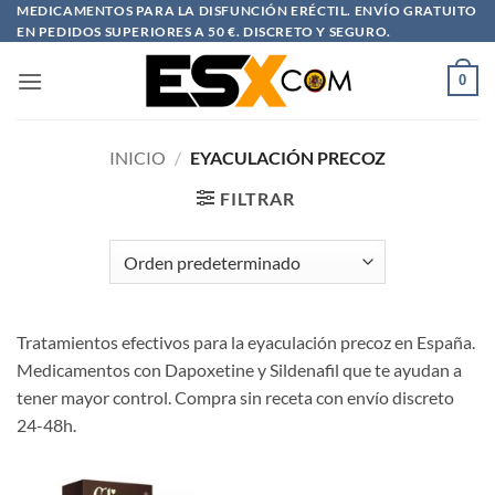
Saltar
MEDICAMENTOS PARA LA DISFUNCIÓN ERÉCTIL. ENVÍO GRATUITO
EN PEDIDOS SUPERIORES A 50 €. DISCRETO Y SEGURO.
al
contenido
0
INICIO
/
EYACULACIÓN PRECOZ
FILTRAR
Tratamientos efectivos para la eyaculación precoz en España.
Medicamentos con Dapoxetine y Sildenafil que te ayudan a
tener mayor control. Compra sin receta con envío discreto
24-48h.