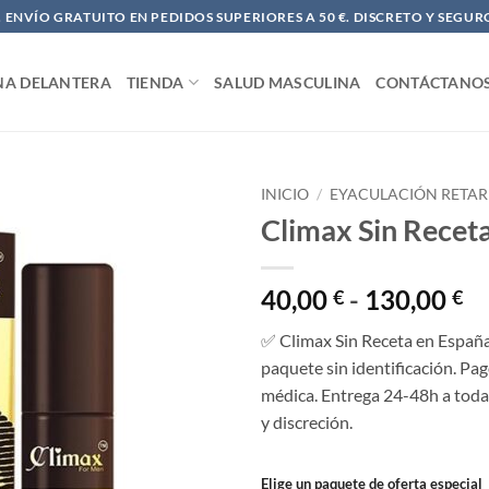
ENVÍO GRATUITO EN PEDIDOS SUPERIORES A 50 €. DISCRETO Y SEGUR
NA DELANTERA
TIENDA
SALUD MASCULINA
CONTÁCTANO
INICIO
/
EYACULACIÓN RETA
Climax Sin Recet
R
40,00
-
130,00
€
€
d
✅ Climax Sin Receta en España 
pr
paquete sin identificación. Pag
d
médica. Entrega 24-48h a toda
40
y discreción.
ha
13
Elige un paquete de oferta especial