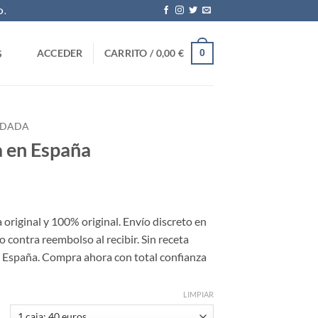
O.
0
ACCEDER
CARRITO /
0,00
€
S
RDADA
a en España
ango
e
original y 100% original. Envío discreto en
ecios:
o contra reembolso al recibir. Sin receta
esde
 España. Compra ahora con total confianza
,00 €
sta
0,00 €
LIMPIAR