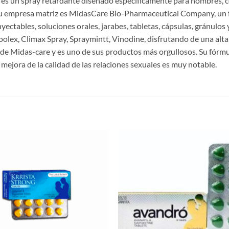
, es un spray retardante diseñado específicamente para hombres, 
u empresa matriz es MidasCare Bio-Pharmaceutical Company, un f
ectables, soluciones orales, jarabes, tabletas, cápsulas, gránulos
oolex, Climax Spray, Spraymintt, Vinodine, disfrutando de una alta
 de Midas-care y es uno de sus productos más orgullosos. Su fórm
 mejora de la calidad de las relaciones sexuales es muy notable.
S