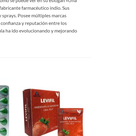
como se puede ver en su eslogan «Una
abricante farmacéutico indio. Sus
 y sprays. Posee múltiples marcas
 confianza y reputación entre los
ula ha ido evolucionando y mejorando