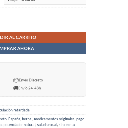
idad
DIR AL CARRITO
MPRAR AHORA
📦
Envío Discreto
🚚
Envío 24-48h
culación retardada
creto
,
España
,
herbal
,
medicamentos originales
,
pago
a
,
potenciador natural
,
salud sexual
,
sin receta