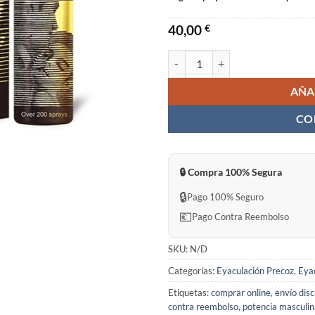
40,00
€
Climax Sin Receta en España cant
AÑA
CO
🔒 Compra 100% Segura
🔒
Pago 100% Seguro
💶
Pago Contra Reembolso
SKU:
N/D
Categorías:
Eyaculación Precoz
,
Eya
Etiquetas:
comprar online
,
envío dis
contra reembolso
,
potencia masculin