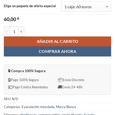
Elige un paquete de oferta especial
60,00
€
Krrista Blue Storm Sin Receta en España cantidad
AÑADIR AL CARRITO
COMPRAR AHORA
🔒 Compra 100% Segura
🔒
📦
Pago 100% Seguro
Envío Discreto
💶
🚚
Pago Contra Reembolso
Envío 24-48h
SKU:
N/D
Categorías:
Eyaculación retardada
,
Marca Blanca
Etiquetas:
afrodisíacos
,
comprar online
,
envío discreto
,
España
,