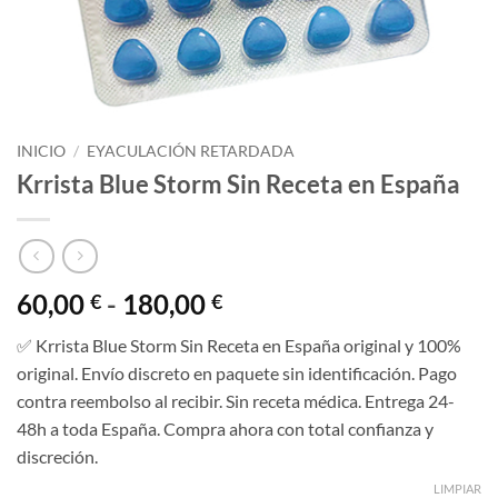
INICIO
/
EYACULACIÓN RETARDADA
Krrista Blue Storm Sin Receta en España
Rango
60,00
-
180,00
€
€
de
✅ Krrista Blue Storm Sin Receta en España original y 100%
precios:
original. Envío discreto en paquete sin identificación. Pago
desde
contra reembolso al recibir. Sin receta médica. Entrega 24-
60,00 €
48h a toda España. Compra ahora con total confianza y
hasta
discreción.
180,00 €
LIMPIAR