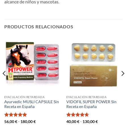
alcance de niños y mascotas.
PRODUCTOS RELACIONADOS
EYACULACIÓN RETARDADA
EYACULACIÓN RETARDADA
Ayurvedic MUSLI CAPSULE Sin
VIDOFIL SUPER POWER Sin
Receta en España
Receta en España
Valorado
Rango
Valorado
Rango
56,00
€
-
180,00
€
40,00
€
-
130,00
€
de
de
con
5
de 5
con
4.67