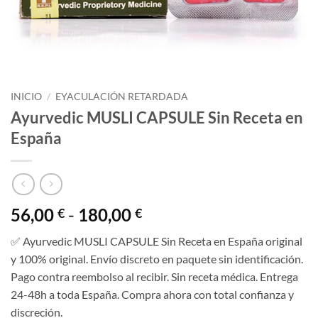
INICIO
/
EYACULACIÓN RETARDADA
Ayurvedic MUSLI CAPSULE Sin Receta en
España
Rango
56,00
-
180,00
€
€
de
✅ Ayurvedic MUSLI CAPSULE Sin Receta en España original
precios:
y 100% original. Envío discreto en paquete sin identificación.
desde
Pago contra reembolso al recibir. Sin receta médica. Entrega
56,00 €
24-48h a toda España. Compra ahora con total confianza y
hasta
discreción.
180,00 €