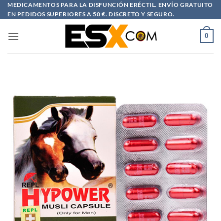
Saltar
MEDICAMENTOS PARA LA DISFUNCIÓN ERÉCTIL. ENVÍO GRATUITO
EN PEDIDOS SUPERIORES A 50 €. DISCRETO Y SEGURO.
al
contenido
0