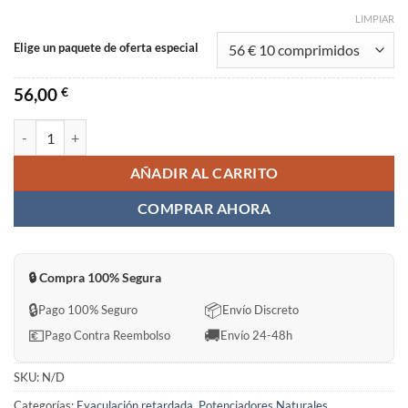
LIMPIAR
Elige un paquete de oferta especial
56,00
€
Ayurvedic MUSLI CAPSULE Sin Receta en España cantidad
AÑADIR AL CARRITO
COMPRAR AHORA
🔒 Compra 100% Segura
🔒
📦
Pago 100% Seguro
Envío Discreto
💶
🚚
Pago Contra Reembolso
Envío 24-48h
SKU:
N/D
Categorías:
Eyaculación retardada
,
Potenciadores Naturales