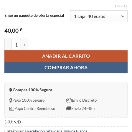
LIMPIAR
Elige un paquete de oferta especial
40,00
€
VIDOFIL SUPER POWER Sin Receta en España cantidad
AÑADIR AL CARRITO
COMPRAR AHORA
🔒 Compra 100% Segura
🔒
📦
Pago 100% Seguro
Envío Discreto
💶
🚚
Pago Contra Reembolso
Envío 24-48h
SKU:
N/D
Categorías:
Eyaculación retardada
,
Marca Blanca