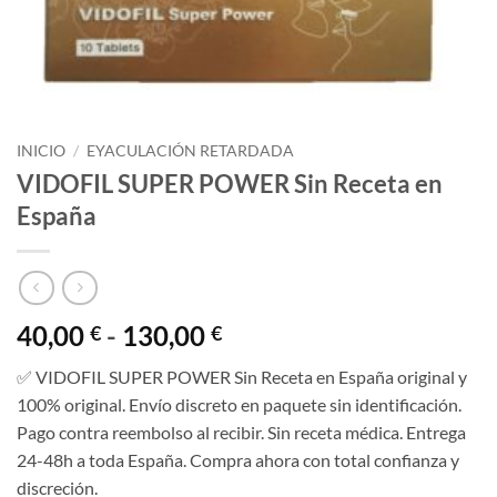
INICIO
/
EYACULACIÓN RETARDADA
VIDOFIL SUPER POWER Sin Receta en
España
Rango
40,00
-
130,00
€
€
de
✅ VIDOFIL SUPER POWER Sin Receta en España original y
precios:
100% original. Envío discreto en paquete sin identificación.
desde
Pago contra reembolso al recibir. Sin receta médica. Entrega
40,00 €
24-48h a toda España. Compra ahora con total confianza y
hasta
discreción.
130,00 €