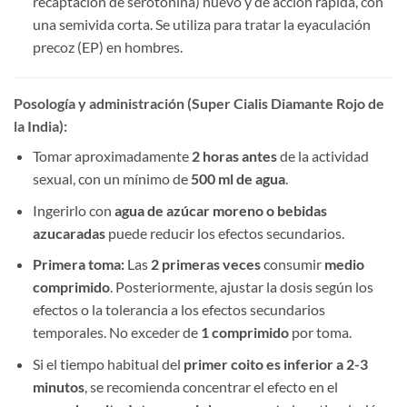
recaptación de serotonina) nuevo y de acción rápida, con
una semivida corta. Se utiliza para tratar la eyaculación
precoz (EP) en hombres.
Posología y administración (Super Cialis Diamante Rojo de
la India):​
Tomar aproximadamente ​
2 horas antes
​ de la actividad
sexual, con un mínimo de ​
500 ml de agua
.
Ingerirlo con ​
agua de azúcar moreno o bebidas
azucaradas
​ puede reducir los efectos secundarios.
Primera toma:​
​ Las ​
2 primeras veces
​ consumir ​
medio
comprimido
. Posteriormente, ajustar la dosis según los
efectos o la tolerancia a los efectos secundarios
temporales. No exceder de ​
1 comprimido
​ por toma.
Si el tiempo habitual del ​
primer coito es inferior a 2-3
minutos
, se recomienda concentrar el efecto en el ​