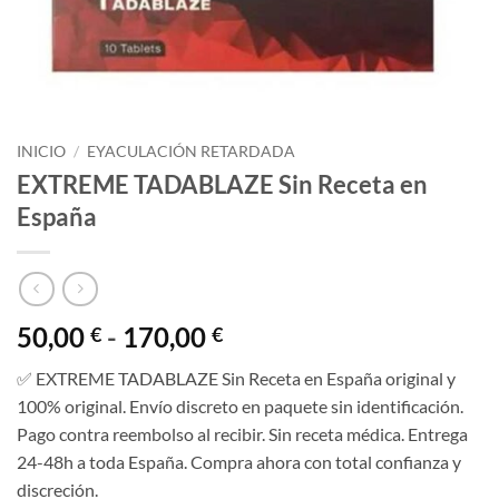
INICIO
/
EYACULACIÓN RETARDADA
EXTREME TADABLAZE Sin Receta en
España
Rango
50,00
-
170,00
€
€
de
✅ EXTREME TADABLAZE Sin Receta en España original y
precios:
100% original. Envío discreto en paquete sin identificación.
desde
Pago contra reembolso al recibir. Sin receta médica. Entrega
50,00 €
24-48h a toda España. Compra ahora con total confianza y
hasta
discreción.
170,00 €