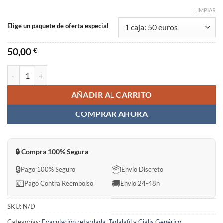
LIMPIAR
Elige un paquete de oferta especial
50,00
€
EXTREME TADABLAZE Sin Receta en España cantidad
AÑADIR AL CARRITO
COMPRAR AHORA
🔒 Compra 100% Segura
🔒
📦
Pago 100% Seguro
Envío Discreto
💶
🚚
Pago Contra Reembolso
Envío 24-48h
SKU:
N/D
Categorías:
Eyaculación retardada
,
Tadalafil y Cialis Genérico