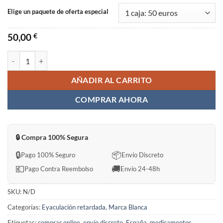
Elige un paquete de oferta especial
50,00
€
STENAFIL POWER Sin Receta en España cantidad
AÑADIR AL CARRITO
COMPRAR AHORA
🔒 Compra 100% Segura
🔒
📦
Pago 100% Seguro
Envío Discreto
💶
🚚
Pago Contra Reembolso
Envío 24-48h
SKU:
N/D
Categorías:
Eyaculación retardada
,
Marca Blanca
Etiquetas:
comprar online
,
envío discreto
,
España
,
medicamentos