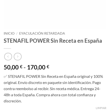
INICIO
/
EYACULACIÓN RETARDADA
STENAFIL POWER Sin Receta en España
Rango
50,00
-
170,00
€
€
de
✅ STENAFIL POWER Sin Receta en España original y 100%
precios:
original. Envío discreto en paquete sin identificación. Pago
desde
contra reembolso al recibir. Sin receta médica. Entrega 24-
50,00 €
48h a toda España. Compra ahora con total confianza y
hasta
discreción.
170,00 €
LIMPIAR