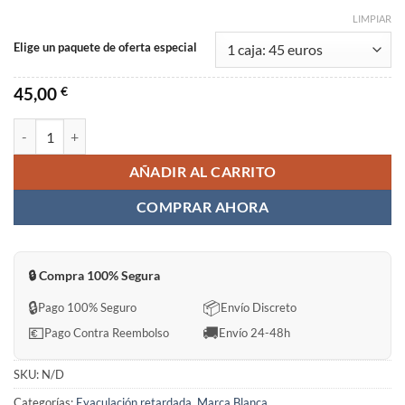
LIMPIAR
Elige un paquete de oferta especial
45,00
€
Stenagra super power Sin Receta en España cantidad
AÑADIR AL CARRITO
COMPRAR AHORA
🔒 Compra 100% Segura
🔒
📦
Pago 100% Seguro
Envío Discreto
💶
🚚
Pago Contra Reembolso
Envío 24-48h
SKU:
N/D
Categorías:
Eyaculación retardada
,
Marca Blanca