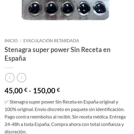
INICIO
/
EYACULACIÓN RETARDADA
Stenagra super power Sin Receta en
España
Rango
45,00
-
150,00
€
€
de
✅ Stenagra super power Sin Receta en España original y
precios:
100% original. Envío discreto en paquete sin identificación.
desde
Pago contra reembolso al recibir. Sin receta médica. Entrega
45,00 €
24-48h a toda España. Compra ahora con total confianza y
hasta
discreción.
150,00 €