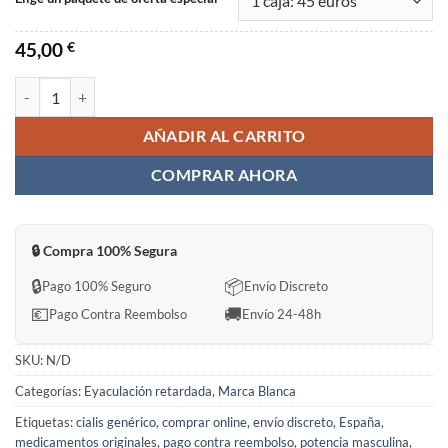
45,00
€
Avandro Sin Receta en España cantidad
AÑADIR AL CARRITO
COMPRAR AHORA
🔒 Compra 100% Segura
🔒
📦
Pago 100% Seguro
Envío Discreto
💶
🚚
Pago Contra Reembolso
Envío 24-48h
SKU:
N/D
Categorías:
Eyaculación retardada
,
Marca Blanca
Etiquetas:
cialis genérico
,
comprar online
,
envío discreto
,
España
,
medicamentos originales
,
pago contra reembolso
,
potencia masculina
,