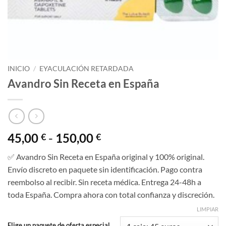
INICIO
/
EYACULACIÓN RETARDADA
Avandro Sin Receta en España
Rango
45,00
-
150,00
€
€
de
✅ Avandro Sin Receta en España original y 100% original.
precios:
Envío discreto en paquete sin identificación. Pago contra
desde
reembolso al recibir. Sin receta médica. Entrega 24-48h a
45,00 €
toda España. Compra ahora con total confianza y discreción.
hasta
150,00 €
LIMPIAR
Elige un paquete de oferta especial