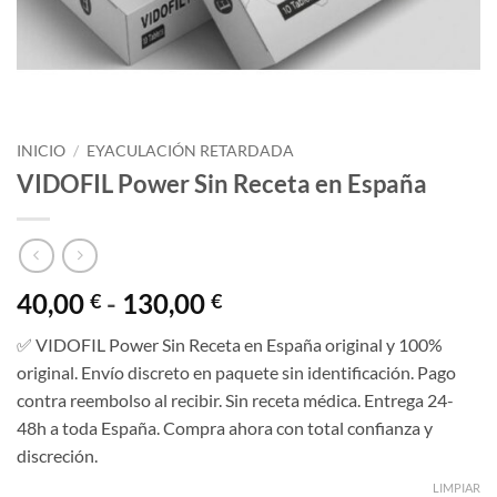
INICIO
/
EYACULACIÓN RETARDADA
VIDOFIL Power Sin Receta en España
Rango
40,00
-
130,00
€
€
de
✅ VIDOFIL Power Sin Receta en España original y 100%
precios:
original. Envío discreto en paquete sin identificación. Pago
desde
contra reembolso al recibir. Sin receta médica. Entrega 24-
40,00 €
48h a toda España. Compra ahora con total confianza y
hasta
discreción.
130,00 €
LIMPIAR