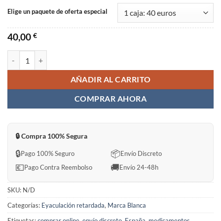
Elige un paquete de oferta especial
40,00
€
VIDOFIL Power Sin Receta en España cantidad
AÑADIR AL CARRITO
COMPRAR AHORA
🔒 Compra 100% Segura
🔒
📦
Pago 100% Seguro
Envío Discreto
💶
🚚
Pago Contra Reembolso
Envío 24-48h
SKU:
N/D
Categorías:
Eyaculación retardada
,
Marca Blanca
Etiquetas:
comprar online
,
envío discreto
,
España
,
medicamentos