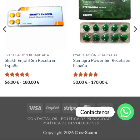
EYACULACIÓN RETARDADA
EYACULACIÓN RETARDADA
Shakti Enjofil Sin Receta en
Stenagra Power Sin Receta en
España
España
Valorado
Rango
Valorado
Rango
56,00
€
-
180,00
€
50,00
€
-
170,00
€
de
de
con
4.67
con
5
de 5
precios:
precios:
de 5
desde
desde
56,00 €
50,00 €
hasta
hasta
180,00 €
170,00 €
Visa
PayPal
Stripe
MasterCard
Cash
Contáctenos
On
CONTÁCTANOS
POLÍTICA DE PRIVACIDAD
Delivery
POLÍTICA DE DEVOLUCIONES
Copyright 2026 ©
es-X.com