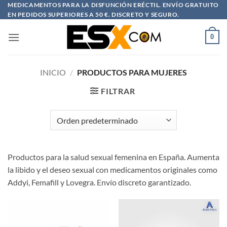
Saltar
MEDICAMENTOS PARA LA DISFUNCIÓN ERÉCTIL. ENVÍO GRATUITO
EN PEDIDOS SUPERIORES A 50 €. DISCRETO Y SEGURO.
al
contenido
0
INICIO
/
PRODUCTOS PARA MUJERES
FILTRAR
Productos para la salud sexual femenina en España. Aumenta
la libido y el deseo sexual con medicamentos originales como
Addyi, Femafill y Lovegra. Envío discreto garantizado.