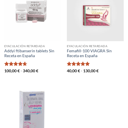
EYACULACIÓN RETARDADA
EYACULACIÓN RETARDADA
Addyi ftibanserin tablets Sin
Femafill-100 VIAGRA Sin
Receta en España
Receta en España
Valorado
Rango
Valorado
Rango
100,00
€
-
340,00
€
40,00
€
-
130,00
€
de
de
con
4.67
con
5
de 5
precios:
precios:
de 5
desde
desde
100,00 €
40,00 €
hasta
hasta
340,00 €
130,00 €