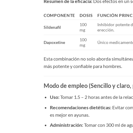
Resumen de la eficacia:​
​ Dos efectos en un 
COMPONENTE
DOSIS
FUNCIÓN PRINC
100
Inhibidor potente d
Sildenafil
mg
erección.
100
Dapoxetine
Único medicamento 
mg
Esta combinación no solo aborda simultánea
más potente y confiable para hombres.
Modo de empleo
​ (Sencillo y clar
Uso:​
​ Tomar 1.5 – 2 horas antes de la rela
Recomendaciones dietéticas:​
​ Evitar co
es mejor en ayunas.
Administración:​
​ Tomar con 300 ml de agu