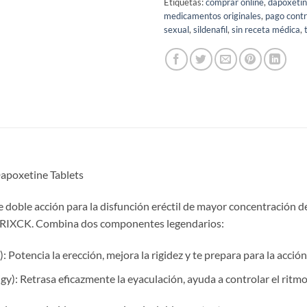
Etiquetas:
comprar online
,
dapoxeti
medicamentos originales
,
pago cont
sexual
,
sildenafil
,
sin receta médica
,
Dapoxetine Tablets
 doble acción para la disfunción eréctil de mayor concentración de
 PRIXCK. Combina dos componentes legendarios:
): Potencia la erección, mejora la rigidez y te prepara para la acci
igy): Retrasa eficazmente la eyaculación, ayuda a controlar el ritmo