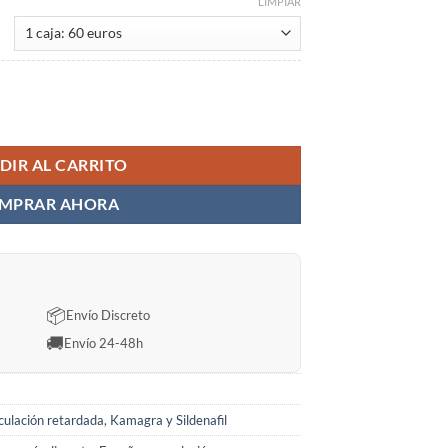
0,00 €
LIMPIAR
blets Sin Receta en España cantidad
DIR AL CARRITO
MPRAR AHORA
📦
Envío Discreto
🚚
Envío 24-48h
culación retardada
,
Kamagra y Sildenafil