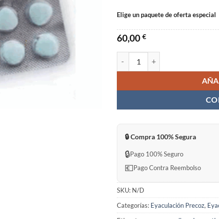
18
Elige un paquete de oferta especial
60,00
€
RIXCK Sildenafil & Dapoxetine Ta
AÑA
CO
🔒 Compra 100% Segura
🔒
Pago 100% Seguro
💶
Pago Contra Reembolso
SKU:
N/D
Categorías:
Eyaculación Precoz
,
Eya