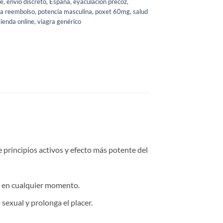
ne
,
envío discreto
,
España
,
eyaculación precoz
,
ra reembolso
,
potencia masculina
,
poxet 60mg
,
salud
tienda online
,
viagra genérico
 principios activos y efecto más potente del
ón en cualquier momento.
 sexual y prolonga el placer.