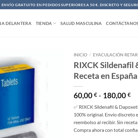
ENVÍO GRATUITO EN PEDIDOS SUPERIORES A 50 €. DISCRETO Y SEGUR
NA DELANTERA
TIENDA
SALUD MASCULINA
CONTÁCTANO
INICIO
/
EYACULACIÓN RETA
RIXCK Sildenafil 
Receta en España
R
60,00
-
180,00
€
€
d
✅ RIXCK Sildenafil & Dapoxetin
pr
100% original. Envío discreto 
d
reembolso al recibir. Sin rece
60
Compra ahora con total confian
ha