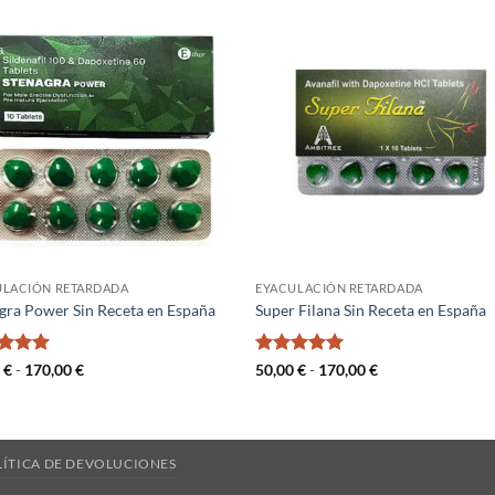
ULACIÓN RETARDADA
EYACULACIÓN RETARDADA
gra Power Sin Receta en España
Super Filana Sin Receta en España
rado
Rango
Valorado
Rango
0
€
-
170,00
€
50,00
€
-
170,00
€
de
de
5
de 5
con
5
de 5
precios:
precios:
desde
desde
50,00 €
50,00 €
hasta
hasta
170,00 €
170,00 €
LÍTICA DE DEVOLUCIONES