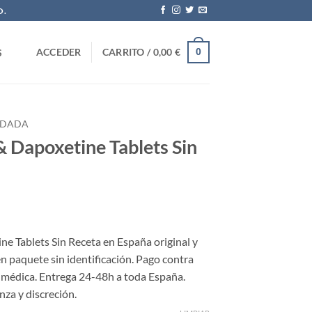
O.
0
ACCEDER
CARRITO /
0,00
€
S
RDADA
& Dapoxetine Tablets Sin
ango
e
e Tablets Sin Receta en España original y
ecios:
en paquete sin identificación. Pago contra
esde
ta médica. Entrega 24-48h a toda España.
,00 €
za y discreción.
sta