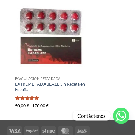
EYACULACIÓN RETARDADA
EXTREME TADABLAZE Sin Receta en
España
Valorado
Rango
50,00
€
-
170,00
€
de
con
4.67
precios:
de 5
Contáctenos
desde
50,00 €
hasta
Visa
PayPal
Stripe
MasterCard
Cash
170,00 €