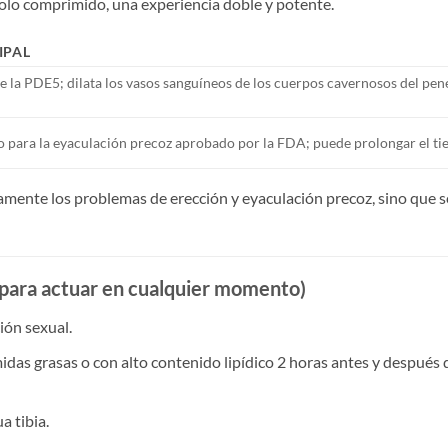
solo comprimido, una experiencia doble y potente.
IPAL
e la PDE5; dilata los vasos sanguíneos de los cuerpos cavernosos del pene
para la eyaculación precoz aprobado por la FDA; puede prolongar el tiem
mente los problemas de erección y eyaculación precoz, sino que s
o, para actuar en cualquier momento)
ción sexual.
midas grasas o con alto contenido lipídico 2 horas antes y después d
a tibia.