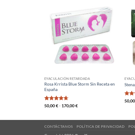
RDADA
EYACULACIÓN RETARDADA
EYAC
e Sin Receta en
Rosa Krrista Blue Storm Sin Receta en
Stena
España
Valo
50,0
con
ango
Valorado
Rango
50,00
€
-
170,00
€
e
de
con
4.67
recios:
precios:
de 5
esde
desde
6,00 €
50,00 €
asta
hasta
CONTÁCTANOS
POLÍTICA DE PRIVACIDAD
PO
70,00 €
170,00 €