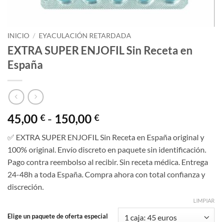
INICIO
/
EYACULACIÓN RETARDADA
EXTRA SUPER ENJOFIL Sin Receta en
España
Rango
45,00
-
150,00
€
€
de
✅ EXTRA SUPER ENJOFIL Sin Receta en España original y
precios:
100% original. Envío discreto en paquete sin identificación.
desde
Pago contra reembolso al recibir. Sin receta médica. Entrega
45,00 €
24-48h a toda España. Compra ahora con total confianza y
hasta
discreción.
150,00 €
LIMPIAR
Elige un paquete de oferta especial