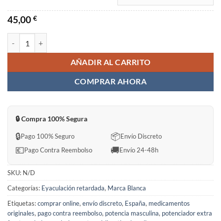
45,00
€
EXTRA SUPER ENJOFIL Sin Receta en España cantidad
AÑADIR AL CARRITO
COMPRAR AHORA
🔒 Compra 100% Segura
🔒
📦
Pago 100% Seguro
Envío Discreto
💶
🚚
Pago Contra Reembolso
Envío 24-48h
SKU:
N/D
Categorías:
Eyaculación retardada
,
Marca Blanca
Etiquetas:
comprar online
,
envío discreto
,
España
,
medicamentos
originales
,
pago contra reembolso
,
potencia masculina
,
potenciador extra