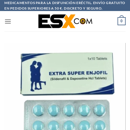
Saltar
MEDICAMENTOS PARA LA DISFUNCIÓN ERÉCTIL. ENVÍO GRATUITO
EN PEDIDOS SUPERIORES A 50 €. DISCRETO Y SEGURO.
al
contenido
0