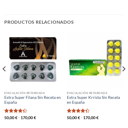
PRODUCTOS RELACIONADOS
EYACULACIÓN RETARDADA
EYACULACIÓN RETARDADA
Extra Super Filana Sin Receta en
Extra Super Krrista Sin Receta
España
en España
Valorado
Rango
Valorado
Rango
50,00
€
-
170,00
€
50,00
€
-
170,00
€
de
de
con
4.33
con
4.33
precios:
precios:
de 5
de 5