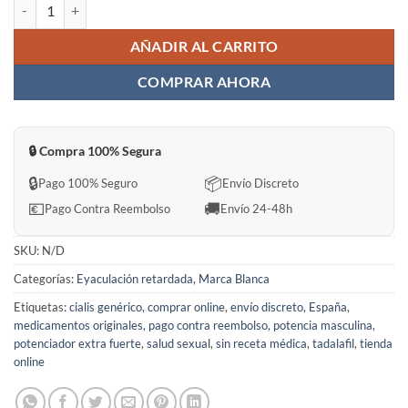
Extra super Verdapox Sin Receta en España cantidad
AÑADIR AL CARRITO
COMPRAR AHORA
🔒 Compra 100% Segura
🔒
📦
Pago 100% Seguro
Envío Discreto
💶
🚚
Pago Contra Reembolso
Envío 24-48h
SKU:
N/D
Categorías:
Eyaculación retardada
,
Marca Blanca
Etiquetas:
cialis genérico
,
comprar online
,
envío discreto
,
España
,
medicamentos originales
,
pago contra reembolso
,
potencia masculina
,
potenciador extra fuerte
,
salud sexual
,
sin receta médica
,
tadalafil
,
tienda
online