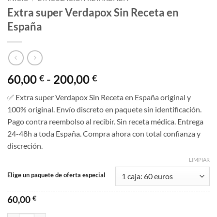
Extra super Verdapox Sin Receta en
España
Rango
60,00
-
200,00
€
€
de
✅ Extra super Verdapox Sin Receta en España original y
precios:
100% original. Envío discreto en paquete sin identificación.
desde
Pago contra reembolso al recibir. Sin receta médica. Entrega
60,00 €
24-48h a toda España. Compra ahora con total confianza y
hasta
discreción.
200,00 €
LIMPIAR
Elige un paquete de oferta especial
60,00
€