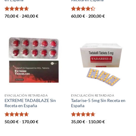
Valorado
Rango
Valorado
Rango
70,00
€
-
240,00
€
60,00
€
-
200,00
€
de
de
con
4.67
con
4.33
precios:
precios:
de 5
de 5
desde
desde
70,00 €
60,00 €
hasta
hasta
240,00 €
200,00 €
EYACULACIÓN RETARDADA
EYACULACIÓN RETARDADA
EXTREME TADABLAZE Sin
Tadarise-5 5mg Sin Receta en
Receta en España
España
Valorado
Rango
Valorado
Rango
50,00
€
-
170,00
€
35,00
€
-
110,00
€
de
de
con
4.67
con
4.67
precios:
precios:
de 5
de 5
desde
desde