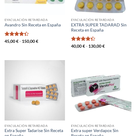
EYACULACIÓN RETARDADA
EYACULACIÓN RETARDADA
EXTRA SUPER TADARAD Sin
Avandro Sin Receta en España
Receta en España
Valorado
Rango
45,00
€
-
150,00
€
de
con
4.33
Valorado
Rango
40,00
€
-
130,00
€
precios:
de
de 5
con
4.33
desde
precios:
de 5
45,00 €
desde
hasta
40,00 €
150,00 €
hasta
130,00 €
EYACULACIÓN RETARDADA
EYACULACIÓN RETARDADA
Extra Super Tadarise Sin Receta
Extra super Verdapox Sin
en España
Receta en España