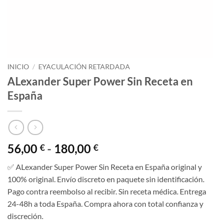
INICIO
/
EYACULACIÓN RETARDADA
ALexander Super Power Sin Receta en
España
Rango
56,00
-
180,00
€
€
de
✅ ALexander Super Power Sin Receta en España original y
precios:
100% original. Envío discreto en paquete sin identificación.
desde
Pago contra reembolso al recibir. Sin receta médica. Entrega
56,00 €
24-48h a toda España. Compra ahora con total confianza y
hasta
discreción.
180,00 €