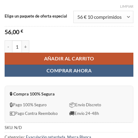
LIMPIAR
Elige un paquete de oferta especial
56,00
€
ALexander Super Power Sin Receta en España cantidad
AÑADIR AL CARRITO
COMPRAR AHORA
🔒 Compra 100% Segura
🔒
📦
Pago 100% Seguro
Envío Discreto
💶
🚚
Pago Contra Reembolso
Envío 24-48h
SKU:
N/D
Categorías:
Eyaculación retardada
,
Marca Blanca