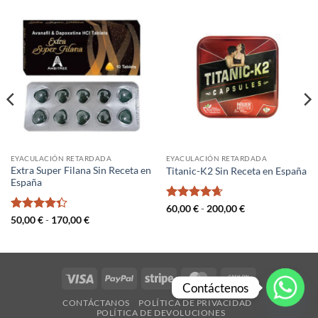
EYACULACIÓN RETARDADA
EYACULACIÓN RETARDADA
Extra Super Filana Sin Receta en
Titanic-K2 Sin Receta en España
España
Valorado
Rango
60,00
€
-
200,00
€
de
con
4.67
Valorado
Rango
50,00
€
-
170,00
€
precios:
de
de 5
con
4.33
desde
precios:
de 5
60,00 €
desde
hasta
50,00 €
200,00 €
hasta
170,00 €
Visa
PayPal
Stripe
MasterCard
Cash
Contáctenos
On
CONTÁCTANOS
POLÍTICA DE PRIVACIDAD
Delivery
POLÍTICA DE DEVOLUCIONES