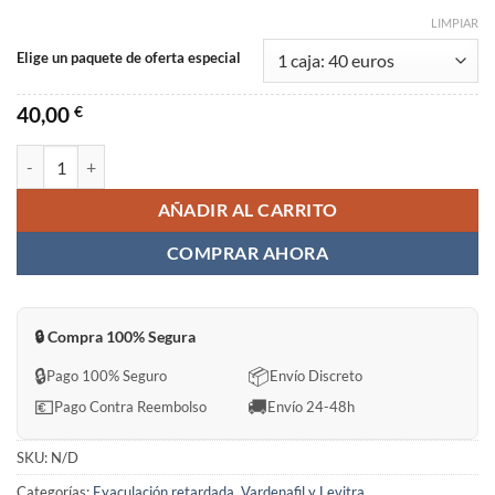
LIMPIAR
Elige un paquete de oferta especial
40,00
€
EXTRA SUPER Levifil Sin Receta en España cantidad
AÑADIR AL CARRITO
COMPRAR AHORA
🔒 Compra 100% Segura
🔒
📦
Pago 100% Seguro
Envío Discreto
💶
🚚
Pago Contra Reembolso
Envío 24-48h
SKU:
N/D
Categorías:
Eyaculación retardada
,
Vardenafil y Levitra