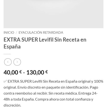
INICIO
/
EYACULACIÓN RETARDADA
EXTRA SUPER Levifil Sin Receta en
España
Rango
40,00
-
130,00
€
€
de
✅ EXTRA SUPER Levifil Sin Receta en España original y 100%
precios:
original. Envío discreto en paquete sin identificación. Pago
desde
contra reembolso al recibir. Sin receta médica. Entrega 24-
40,00 €
48h a toda España. Compra ahora con total confianza y
hasta
discreción.
130,00 €