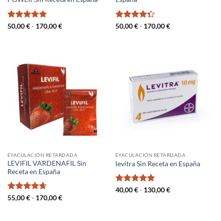
Valorado
Rango
Valorado
Rango
50,00
€
-
170,00
€
50,00
€
-
170,00
€
de
de
con
5
de 5
con
4.33
precios:
precios:
de 5
desde
desde
50,00 €
50,00 €
hasta
hasta
170,00 €
170,00 €
EYACULACIÓN RETARDADA
EYACULACIÓN RETARDADA
LEVIFIL VARDENAFIL Sin
levitra Sin Receta en España
Receta en España
Valorado
Rango
40,00
€
-
130,00
€
de
con
5
de 5
Valorado
Rango
55,00
€
-
170,00
€
precios:
de
con
4.67
desde
precios:
de 5
40,00 €
desde