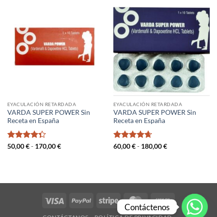
hasta
55,00 €
130,00 €
hasta
170,00 €
EYACULACIÓN RETARDADA
EYACULACIÓN RETARDADA
VARDA SUPER POWER Sin
VARDA SUPER POWER Sin
Receta en España
Receta en España
Valorado
Rango
Valorado
Rango
50,00
€
-
170,00
€
60,00
€
-
180,00
€
de
de
con
4.33
con
4.67
precios:
precios:
de 5
de 5
desde
desde
50,00 €
60,00 €
hasta
hasta
170,00 €
180,00 €
Visa
PayPal
Stripe
MasterCard
Cash
Contáctenos
On