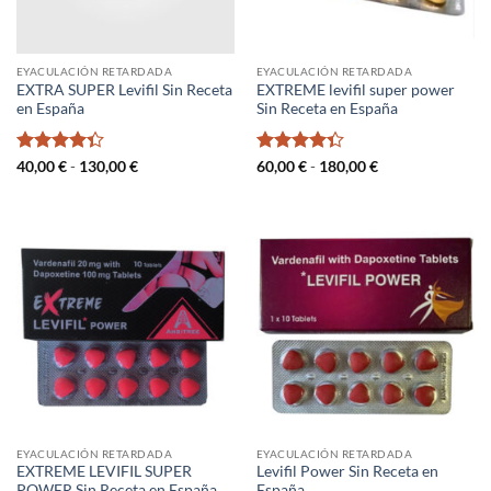
EYACULACIÓN RETARDADA
EYACULACIÓN RETARDADA
EXTRA SUPER Levifil Sin Receta
EXTREME levifil super power
en España
Sin Receta en España
Valorado
Rango
Valorado
Rango
40,00
€
-
130,00
€
60,00
€
-
180,00
€
de
de
con
4.33
con
4.33
precios:
precios:
de 5
de 5
desde
desde
40,00 €
60,00 €
hasta
hasta
130,00 €
180,00 €
EYACULACIÓN RETARDADA
EYACULACIÓN RETARDADA
EXTREME LEVIFIL SUPER
Levifil Power Sin Receta en
POWER Sin Receta en España
España