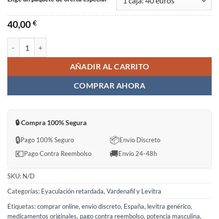
40,00
€
levitra Sin Receta en España cantidad
AÑADIR AL CARRITO
COMPRAR AHORA
🔒 Compra 100% Segura
🔒
📦
Pago 100% Seguro
Envío Discreto
💶
🚚
Pago Contra Reembolso
Envío 24-48h
SKU:
N/D
Categorías:
Eyaculación retardada
,
Vardenafil y Levitra
Etiquetas:
comprar online
,
envío discreto
,
España
,
levitra genérico
,
medicamentos originales
,
pago contra reembolso
,
potencia masculina
,