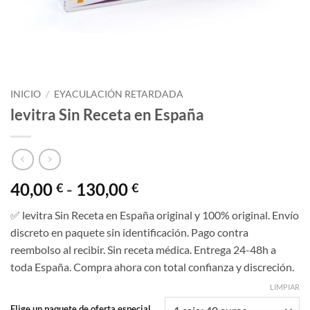
INICIO
/
EYACULACIÓN RETARDADA
levitra Sin Receta en España
Rango
40,00
-
130,00
€
€
de
✅ levitra Sin Receta en España original y 100% original. Envío
precios:
discreto en paquete sin identificación. Pago contra
desde
reembolso al recibir. Sin receta médica. Entrega 24-48h a
40,00 €
toda España. Compra ahora con total confianza y discreción.
hasta
130,00 €
LIMPIAR
Elige un paquete de oferta especial