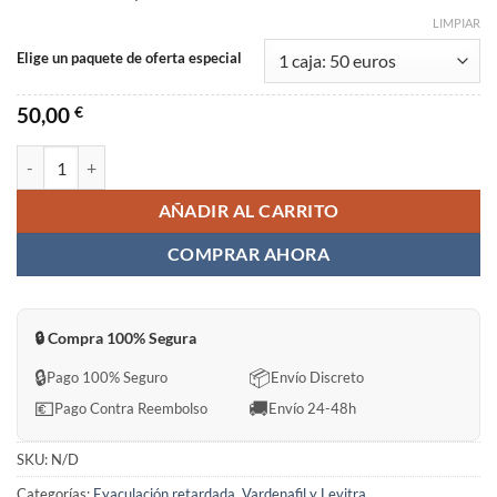
LIMPIAR
Elige un paquete de oferta especial
50,00
€
EXTREME LEVIFIL SUPER POWER Sin Receta en España cantidad
AÑADIR AL CARRITO
COMPRAR AHORA
🔒 Compra 100% Segura
🔒
📦
Pago 100% Seguro
Envío Discreto
💶
🚚
Pago Contra Reembolso
Envío 24-48h
SKU:
N/D
Categorías:
Eyaculación retardada
,
Vardenafil y Levitra