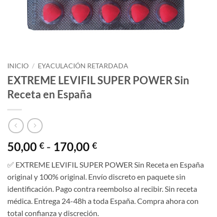
INICIO
/
EYACULACIÓN RETARDADA
EXTREME LEVIFIL SUPER POWER Sin
Receta en España
Rango
50,00
-
170,00
€
€
de
✅ EXTREME LEVIFIL SUPER POWER Sin Receta en España
precios:
original y 100% original. Envío discreto en paquete sin
desde
identificación. Pago contra reembolso al recibir. Sin receta
50,00 €
médica. Entrega 24-48h a toda España. Compra ahora con
hasta
total confianza y discreción.
170,00 €