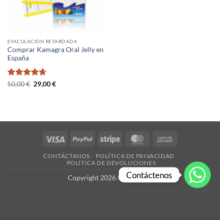
EYACULACIÓN RETARDADA
Comprar Kamagra Oral Jelly en
España
Valorado
El
El
50,00
€
29,00
€
precio
precio
con
4.67
original
actual
de 5
era:
es:
50,00 €.
29,00 €.
Visa
PayPal
Stripe
MasterCard
Cash
On
CONTÁCTANOS
POLÍTICA DE PRIVACIDAD
Delivery
POLÍTICA DE DEVOLUCIONES
Contáctenos
Copyright 2026 ©
es-X.com