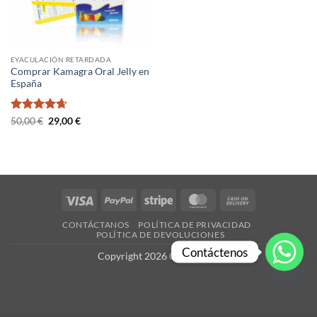
EYACULACIÓN RETARDADA
Comprar Kamagra Oral Jelly en
España
Valorado
El
El
50,00
€
29,00
€
precio
precio
con
4.67
original
actual
de 5
era:
es:
50,00 €.
29,00 €.
Visa
PayPal
Stripe
MasterCard
Cash
On
CONTÁCTANOS
POLÍTICA DE PRIVACIDAD
Delivery
POLÍTICA DE DEVOLUCIONES
Contáctenos
Copyright 2026 ©
es-X.com