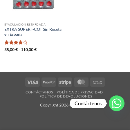
EYACULACIÓN RETARDADA
EXTRA SUPER I-COT Sin Receta
en España
Valorado
Rango
35,00
€
-
110,00
€
de
con
4
de
precios:
5
desde
35,00 €
hasta
110,00 €
Visa
PayPal
Stripe
MasterCard
Cash
On
CONTÁCTANOS
POLÍTICA DE PRIVACIDAD
Delivery
POLÍTICA DE DEVOLUCIONES
Contáctenos
Copyright 2026 ©
es-X.com