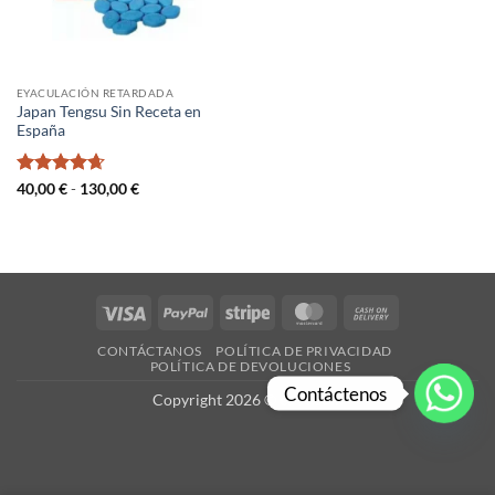
EYACULACIÓN RETARDADA
Japan Tengsu Sin Receta en
España
Valorado
Rango
40,00
€
-
130,00
€
de
con
4.67
precios:
de 5
desde
40,00 €
hasta
130,00 €
Visa
PayPal
Stripe
MasterCard
Cash
On
CONTÁCTANOS
POLÍTICA DE PRIVACIDAD
Delivery
POLÍTICA DE DEVOLUCIONES
Contáctenos
Copyright 2026 ©
es-X.com