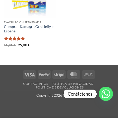
EYACULACIÓN RETARDADA
Comprar Kamagra Oral Jelly en
España
Valorado
El
El
50,00
€
29,00
€
precio
precio
con
4.67
original
actual
de 5
era:
es:
50,00 €.
29,00 €.
Visa
PayPal
Stripe
MasterCard
Cash
On
CONTÁCTANOS
POLÍTICA DE PRIVACIDAD
Delivery
POLÍTICA DE DEVOLUCIONES
Contáctenos
Copyright 2026 ©
es-X.com