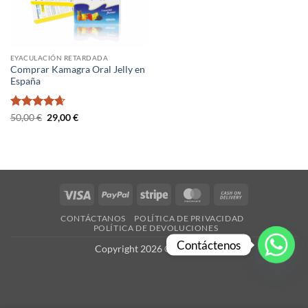
EYACULACIÓN RETARDADA
Comprar Kamagra Oral Jelly en
España
Valorado
El
El
50,00
€
29,00
€
precio
precio
con
4.67
original
actual
de 5
era:
es:
50,00 €.
29,00 €.
Visa
PayPal
Stripe
MasterCard
Cash
On
CONTÁCTANOS
POLÍTICA DE PRIVACIDAD
Delivery
POLÍTICA DE DEVOLUCIONES
Contáctenos
Copyright 2026 ©
es-X.com