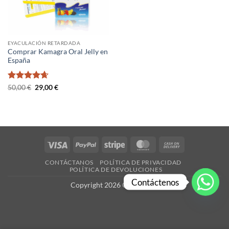
EYACULACIÓN RETARDADA
Comprar Kamagra Oral Jelly en
España
Valorado
El
El
50,00
€
29,00
€
precio
precio
con
4.67
original
actual
de 5
era:
es:
50,00 €.
29,00 €.
Visa
PayPal
Stripe
MasterCard
Cash
On
CONTÁCTANOS
POLÍTICA DE PRIVACIDAD
Delivery
POLÍTICA DE DEVOLUCIONES
Contáctenos
Copyright 2026 ©
es-X.com