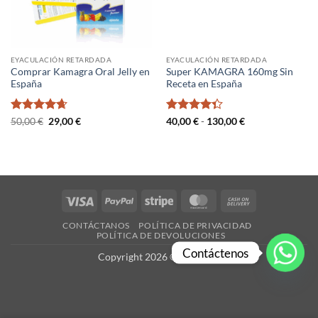
EYACULACIÓN RETARDADA
EYACULACIÓN RETARDADA
Comprar Kamagra Oral Jelly en
Super KAMAGRA 160mg Sin
España
Receta en España
Valorado
El
El
Valorado
Rango
50,00
€
29,00
€
40,00
€
-
130,00
€
precio
precio
de
con
4.67
con
4.33
original
actual
precios:
de 5
de 5
era:
es:
desde
50,00 €.
29,00 €.
40,00 €
hasta
130,00 €
Visa
PayPal
Stripe
MasterCard
Cash
On
CONTÁCTANOS
POLÍTICA DE PRIVACIDAD
Delivery
POLÍTICA DE DEVOLUCIONES
Contáctenos
Copyright 2026 ©
es-X.com