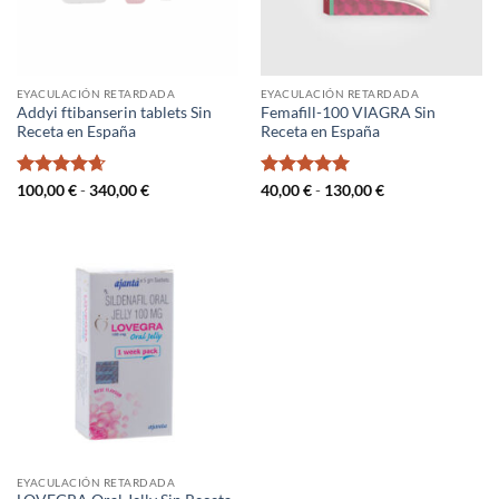
EYACULACIÓN RETARDADA
EYACULACIÓN RETARDADA
Addyi ftibanserin tablets Sin
Femafill-100 VIAGRA Sin
Receta en España
Receta en España
Valorado
Rango
Valorado
Rango
100,00
€
-
340,00
€
40,00
€
-
130,00
€
de
de
con
4.67
con
5
de 5
precios:
precios:
de 5
desde
desde
100,00 €
40,00 €
hasta
hasta
340,00 €
130,00 €
EYACULACIÓN RETARDADA