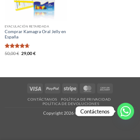
EYACULACIÓN RETARDADA
Comprar Kamagra Oral Jelly en
España
Valorado
El
El
50,00
€
29,00
€
precio
precio
con
4.67
original
actual
de 5
era:
es:
50,00 €.
29,00 €.
Visa
PayPal
Stripe
MasterCard
Cash
On
CONTÁCTANOS
POLÍTICA DE PRIVACIDAD
Delivery
POLÍTICA DE DEVOLUCIONES
Contáctenos
Copyright 2026 ©
es-X.com