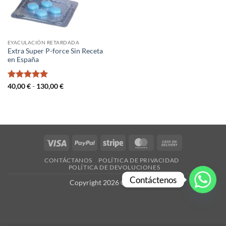
EYACULACIÓN RETARDADA
Extra Super P-force Sin Receta
en España
Valorado
Rango
40,00
€
-
130,00
€
de
con
5
de 5
precios:
desde
40,00 €
hasta
130,00 €
Visa
PayPal
Stripe
MasterCard
Cash
On
CONTÁCTANOS
POLÍTICA DE PRIVACIDAD
Delivery
POLÍTICA DE DEVOLUCIONES
Contáctenos
Copyright 2026 ©
es-X.com