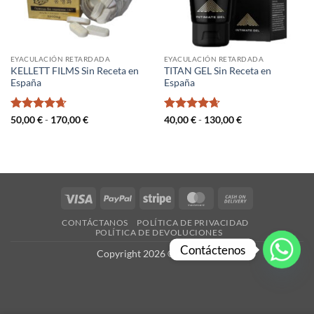
EYACULACIÓN RETARDADA
EYACULACIÓN RETARDADA
KELLETT FILMS Sin Receta en
TITAN GEL Sin Receta en
España
España
Valorado
Rango
Valorado
Rango
50,00
€
-
170,00
€
40,00
€
-
130,00
€
de
de
con
4.67
con
4.67
precios:
precios:
de 5
de 5
desde
desde
50,00 €
40,00 €
hasta
hasta
170,00 €
130,00 €
Visa
PayPal
Stripe
MasterCard
Cash
On
CONTÁCTANOS
POLÍTICA DE PRIVACIDAD
Delivery
POLÍTICA DE DEVOLUCIONES
Contáctenos
Copyright 2026 ©
es-X.com