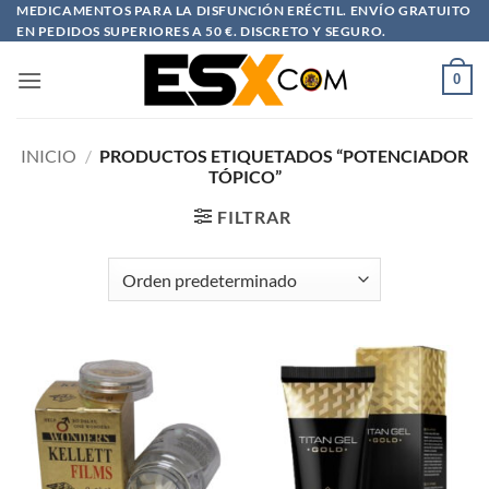
Saltar
MEDICAMENTOS PARA LA DISFUNCIÓN ERÉCTIL. ENVÍO GRATUITO
EN PEDIDOS SUPERIORES A 50 €. DISCRETO Y SEGURO.
al
contenido
0
INICIO
/
PRODUCTOS ETIQUETADOS “POTENCIADOR
TÓPICO”
FILTRAR