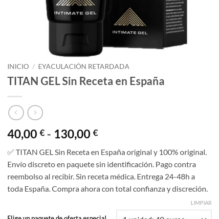
INICIO
/
EYACULACIÓN RETARDADA
TITAN GEL Sin Receta en España
Rango
40,00
-
130,00
€
€
de
✅ TITAN GEL Sin Receta en España original y 100% original.
precios:
Envío discreto en paquete sin identificación. Pago contra
desde
reembolso al recibir. Sin receta médica. Entrega 24-48h a
40,00 €
toda España. Compra ahora con total confianza y discreción.
hasta
130,00 €
LIMPIAR
Elige un paquete de oferta especial