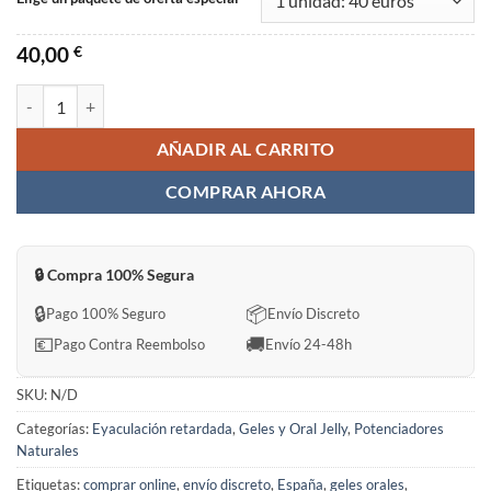
40,00
€
TITAN GEL Sin Receta en España cantidad
AÑADIR AL CARRITO
COMPRAR AHORA
🔒 Compra 100% Segura
🔒
📦
Pago 100% Seguro
Envío Discreto
💶
🚚
Pago Contra Reembolso
Envío 24-48h
SKU:
N/D
Categorías:
Eyaculación retardada
,
Geles y Oral Jelly
,
Potenciadores
Naturales
Etiquetas:
comprar online
,
envío discreto
,
España
,
geles orales
,