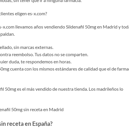
modas, sin tener que ir a ninguna farmacia.
clientes eligen es-x.com?
 es-x.com llevamos años vendiendo Sildenafil 50mg en Madrid y tod
spaldan.
ellado, sin marcas externas.
contra reembolso. Tus datos no se comparten.
alquier duda, te respondemos en horas.
 50mg cuenta con los mismos estándares de calidad que el de farma
afil 50mg es el más vendido de nuestra tienda. Los madrileños lo
enafil 50mg sin receta en Madrid
sin receta en España?