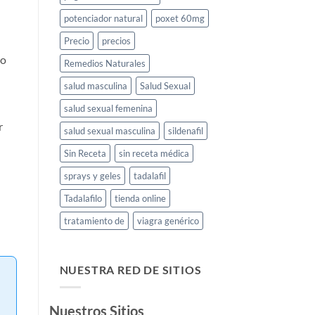
potenciador natural
poxet 60mg
Precio
precios
io
Remedios Naturales
salud masculina
Salud Sexual
salud sexual femenina
r
salud sexual masculina
sildenafil
Sin Receta
sin receta médica
sprays y geles
tadalafil
Tadalafilo
tienda online
tratamiento de
viagra genérico
NUESTRA RED DE SITIOS
Nuestros Sitios