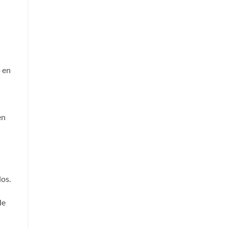
o en
en
dos.
de