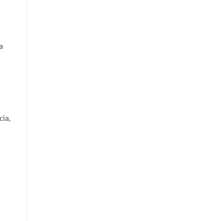
a
cia,