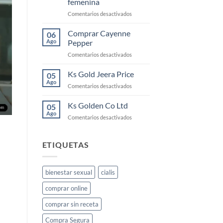
femenina
la
en
Comentarios desactivados
libido
KS
femenina
Gold:
y
Comprar Cayenne
06
qué
cómo
Ago
Pepper
es
usarlo
en
Comentarios desactivados
y
Comprar
cómo
Cayenne
Ks Gold Jeera Price
funciona
05
Pepper
para
Ago
en
Comentarios desactivados
la
Ks
libido
Gold
Ks Golden Co Ltd
05
femenina
Jeera
Ago
en
Comentarios desactivados
Price
Ks
Golden
Co
ETIQUETAS
Ltd
bienestar sexual
cialis
comprar online
comprar sin receta
Compra Segura