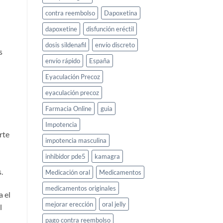
contra reembolso
Dapoxetina
dapoxetine
disfunción eréctil
dosis sildenafil
envío discreto
s
envío rápido
España
Eyaculación Precoz
eyaculación precoz
Farmacia Online
guia
Impotencia
rte
impotencia masculina
inhibidor pde5
kamagra
.
Medicación oral
Medicamentos
medicamentos originales
a el
mejorar erección
oral jelly
l
pago contra reembolso