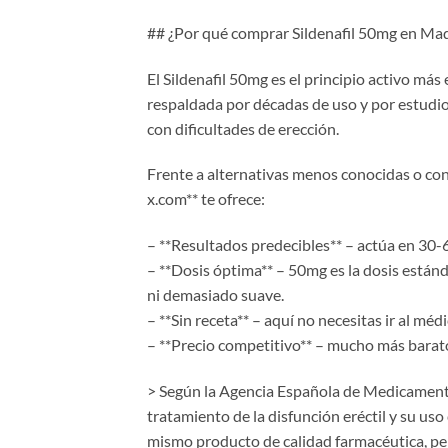
## ¿Por qué comprar Sildenafil 50mg en Mad
El Sildenafil 50mg es el principio activo más
respaldada por décadas de uso y por estudio
con dificultades de erección.
Frente a alternativas menos conocidas o con 
x.com** te ofrece:
– **Resultados predecibles** – actúa en 30-6
– **Dosis óptima** – 50mg es la dosis están
ni demasiado suave.
– **Sin receta** – aquí no necesitas ir al médi
– **Precio competitivo** – mucho más barato
> Según la Agencia Española de Medicamentos
tratamiento de la disfunción eréctil y su us
mismo producto de calidad farmacéutica, pe