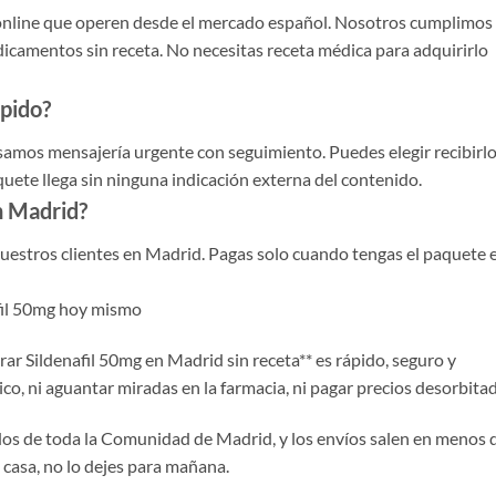
s online que operen desde el mercado español. Nosotros cumplimos
dicamentos sin receta. No necesitas receta médica para adquirirlo
ápido?
Usamos mensajería urgente con seguimiento. Puedes elegir recibirl
aquete llega sin ninguna indicación externa del contenido.
n Madrid?
uestros clientes en Madrid. Pagas solo cuando tengas el paquete 
afil 50mg hoy mismo
r Sildenafil 50mg en Madrid sin receta** es rápido, seguro y
ico, ni aguantar miradas en la farmacia, ni pagar precios desorbita
dos de toda la Comunidad de Madrid, y los envíos salen en menos 
 casa, no lo dejes para mañana.