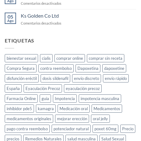
Ago
funciona
en
Comentarios desactivados
para
Ks
la
Gold
Ks Golden Co Ltd
05
libido
Jeera
Ago
femenina
en
Comentarios desactivados
Price
Ks
Golden
Co
ETIQUETAS
Ltd
bienestar sexual
cialis
comprar online
comprar sin receta
Compra Segura
contra reembolso
Dapoxetina
dapoxetine
disfunción eréctil
dosis sildenafil
envío discreto
envío rápido
España
Eyaculación Precoz
eyaculación precoz
Farmacia Online
guia
Impotencia
impotencia masculina
inhibidor pde5
kamagra
Medicación oral
Medicamentos
medicamentos originales
mejorar erección
oral jelly
pago contra reembolso
potenciador natural
poxet 60mg
Precio
precios
Remedios Naturales
salud masculina
Salud Sexual