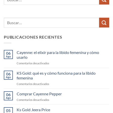
PUBLICACIONES RECIENTES
Cayenne: el elixir para la libido femenina y cómo
06
Ago
usarlo
en
Comentarios desactivados
Cayenne:
el
KS Gold: qué es y cómo funciona para la libido
06
elixir
Ago
femenina
para
en
Comentarios desactivados
la
KS
libido
Gold:
Comprar Cayenne Pepper
femenina
06
qué
y
Ago
en
Comentarios desactivados
es
cómo
Comprar
y
usarlo
Cayenne
Ks Gold Jeera Price
cómo
05
Pepper