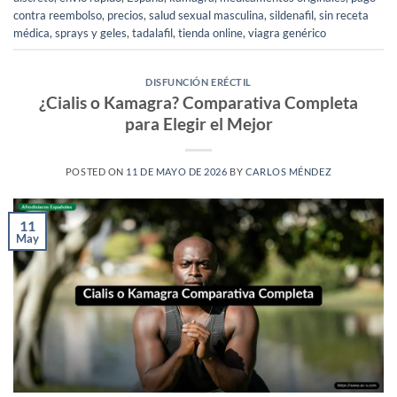
contra reembolso
,
precios
,
salud sexual masculina
,
sildenafil
,
sin receta
médica
,
sprays y geles
,
tadalafil
,
tienda online
,
viagra genérico
DISFUNCIÓN ERÉCTIL
¿Cialis o Kamagra? Comparativa Completa
para Elegir el Mejor
POSTED ON
11 DE MAYO DE 2026
BY
CARLOS MÉNDEZ
11
May