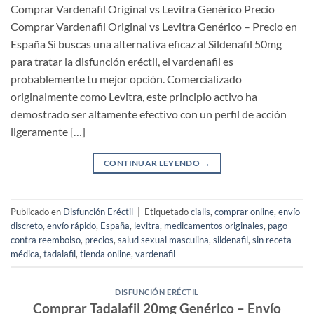
Comprar Vardenafil Original vs Levitra Genérico Precio
Comprar Vardenafil Original vs Levitra Genérico – Precio en
España Si buscas una alternativa eficaz al Sildenafil 50mg
para tratar la disfunción eréctil, el vardenafil es
probablemente tu mejor opción. Comercializado
originalmente como Levitra, este principio activo ha
demostrado ser altamente efectivo con un perfil de acción
ligeramente […]
CONTINUAR LEYENDO
→
Publicado en
Disfunción Eréctil
|
Etiquetado
cialis
,
comprar online
,
envío
discreto
,
envío rápido
,
España
,
levitra
,
medicamentos originales
,
pago
contra reembolso
,
precios
,
salud sexual masculina
,
sildenafil
,
sin receta
médica
,
tadalafil
,
tienda online
,
vardenafil
DISFUNCIÓN ERÉCTIL
Comprar Tadalafil 20mg Genérico – Envío