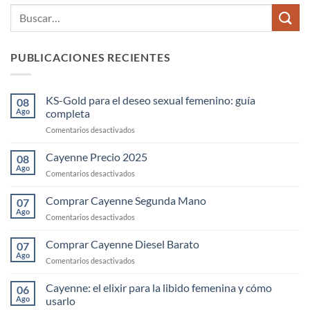
PUBLICACIONES RECIENTES
KS-Gold para el deseo sexual femenino: guía
08
Ago
completa
en
Comentarios desactivados
KS-
Gold
Cayenne Precio 2025
08
para
Ago
en
Comentarios desactivados
el
Cayenne
deseo
Precio
Comprar Cayenne Segunda Mano
sexual
07
2025
Ago
femenino:
en
Comentarios desactivados
guía
Comprar
completa
Cayenne
Comprar Cayenne Diesel Barato
07
Segunda
Ago
en
Comentarios desactivados
Mano
Comprar
Cayenne
Cayenne: el elixir para la libido femenina y cómo
06
Diesel
Ago
usarlo
Barato