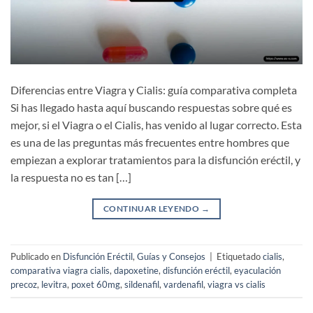
Diferencias entre Viagra y Cialis: guía comparativa completa
Si has llegado hasta aquí buscando respuestas sobre qué es
mejor, si el Viagra o el Cialis, has venido al lugar correcto. Esta
es una de las preguntas más frecuentes entre hombres que
empiezan a explorar tratamientos para la disfunción eréctil, y
la respuesta no es tan […]
CONTINUAR LEYENDO
→
Publicado en
Disfunción Eréctil
,
Guías y Consejos
|
Etiquetado
cialis
,
comparativa viagra cialis
,
dapoxetine
,
disfunción eréctil
,
eyaculación
precoz
,
levitra
,
poxet 60mg
,
sildenafil
,
vardenafil
,
viagra vs cialis