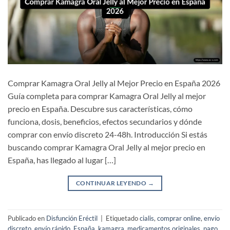
Comprar Kamagra Oral Jelly al Mejor Precio en España 2026
Guía completa para comprar Kamagra Oral Jelly al mejor
precio en España. Descubre sus características, cómo
funciona, dosis, beneficios, efectos secundarios y dónde
comprar con envío discreto 24-48h. Introducción Si estás
buscando comprar Kamagra Oral Jelly al mejor precio en
España, has llegado al lugar […]
CONTINUAR LEYENDO
→
Publicado en
Disfunción Eréctil
|
Etiquetado
cialis
,
comprar online
,
envío
discreto
,
envío rápido
,
España
,
kamagra
,
medicamentos originales
,
pago