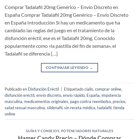
Comprar Tadalafil 20mg Genérico – Envío Discreto en
España Comprar Tadalafil 20mg Genérico – Envío Discreto
en España Introducción Si hay un medicamento que ha
cambiado las reglas del juego en el tratamiento de la
disfunción eréctil, ese es el Tadalafil 20mg. Conocido
popularmente como «la pastilla del fin de semana», el
Tadalafil se diferencia […]
CONTINUAR LEYENDO
→
Publicado en
Disfunción Eréctil
|
Etiquetado
cialis
,
comprar online
,
disfunción eréctil
,
envío discreto
,
envío rápido
,
España
,
impotencia
masculina
,
medicamentos originales
,
pago contra reembolso
,
precios
,
salud sexual masculina
,
sildenafil
,
sin receta médica
,
tadalafil
,
tienda
online
GUÍAS Y CONSEJOS
,
POTENCIADORES NATURALES
Hamer Candy Precio – Dónde Comprar