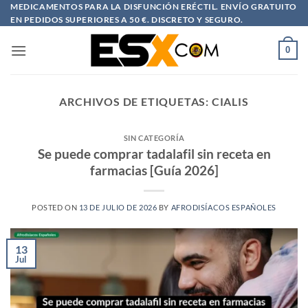
Saltar
MEDICAMENTOS PARA LA DISFUNCIÓN ERÉCTIL. ENVÍO GRATUITO
EN PEDIDOS SUPERIORES A 50 €. DISCRETO Y SEGURO.
al
contenido
0
ARCHIVOS DE ETIQUETAS:
CIALIS
SIN CATEGORÍA
Se puede comprar tadalafil sin receta en
farmacias [Guía 2026]
POSTED ON
13 DE JULIO DE 2026
BY
AFRODISÍACOS ESPAÑOLES
13
Jul