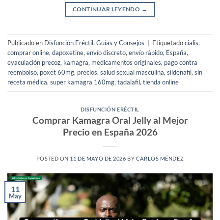
CONTINUAR LEYENDO
→
Publicado en
Disfunción Eréctil
,
Guías y Consejos
|
Etiquetado
cialis
,
comprar online
,
dapoxetine
,
envío discreto
,
envío rápido
,
España
,
eyaculación precoz
,
kamagra
,
medicamentos originales
,
pago contra
reembolso
,
poxet 60mg
,
precios
,
salud sexual masculina
,
sildenafil
,
sin
receta médica
,
super kamagra 160mg
,
tadalafil
,
tienda online
DISFUNCIÓN ERÉCTIL
Comprar Kamagra Oral Jelly al Mejor
Precio en España 2026
POSTED ON
11 DE MAYO DE 2026
BY
CARLOS MÉNDEZ
11
May