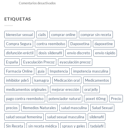
en
Comentarios desactivados
Cayenne:
el
elixir
ETIQUETAS
para
la
libido
bienestar sexual
cialis
comprar online
comprar sin receta
femenina
y
Compra Segura
contra reembolso
Dapoxetina
dapoxetine
cómo
usarlo
disfunción eréctil
dosis sildenafil
envío discreto
envío rápido
España
Eyaculación Precoz
eyaculación precoz
Farmacia Online
guia
Impotencia
impotencia masculina
inhibidor pde5
kamagra
Medicación oral
Medicamentos
medicamentos originales
mejorar erección
oral jelly
pago contra reembolso
potenciador natural
poxet 60mg
Precio
precios
Remedios Naturales
salud masculina
Salud Sexual
salud sexual femenina
salud sexual masculina
sildenafil
Sin Receta
sin receta médica
sprays y geles
tadalafil