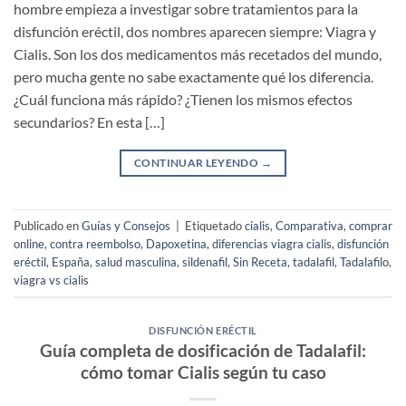
hombre empieza a investigar sobre tratamientos para la
disfunción eréctil, dos nombres aparecen siempre: Viagra y
Cialis. Son los dos medicamentos más recetados del mundo,
pero mucha gente no sabe exactamente qué los diferencia.
¿Cuál funciona más rápido? ¿Tienen los mismos efectos
secundarios? En esta […]
CONTINUAR LEYENDO
→
Publicado en
Guías y Consejos
|
Etiquetado
cialis
,
Comparativa
,
comprar
online
,
contra reembolso
,
Dapoxetina
,
diferencias viagra cialis
,
disfunción
eréctil
,
España
,
salud masculina
,
sildenafil
,
Sin Receta
,
tadalafil
,
Tadalafilo
,
viagra vs cialis
DISFUNCIÓN ERÉCTIL
Guía completa de dosificación de Tadalafil:
cómo tomar Cialis según tu caso