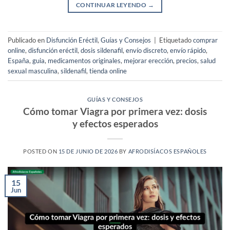
CONTINUAR LEYENDO
→
Publicado en
Disfunción Eréctil
,
Guías y Consejos
|
Etiquetado
comprar
online
,
disfunción eréctil
,
dosis sildenafil
,
envío discreto
,
envío rápido
,
España
,
guia
,
medicamentos originales
,
mejorar erección
,
precios
,
salud
sexual masculina
,
sildenafil
,
tienda online
GUÍAS Y CONSEJOS
Cómo tomar Viagra por primera vez: dosis
y efectos esperados
POSTED ON
15 DE JUNIO DE 2026
BY
AFRODISÍACOS ESPAÑOLES
15
Jun