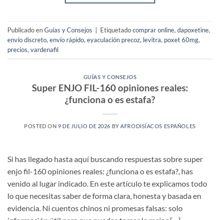
Publicado en
Guías y Consejos
|
Etiquetado
comprar online
,
dapoxetine
,
envío discreto
,
envío rápido
,
eyaculación precoz
,
levitra
,
poxet 60mg
,
precios
,
vardenafil
GUÍAS Y CONSEJOS
Super ENJO FIL-160 opiniones reales:
¿funciona o es estafa?
POSTED ON
9 DE JULIO DE 2026
BY
AFRODISÍACOS ESPAÑOLES
Si has llegado hasta aquí buscando respuestas sobre super
enjo fil-160 opiniones reales: ¿funciona o es estafa?, has
venido al lugar indicado. En este artículo te explicamos todo
lo que necesitas saber de forma clara, honesta y basada en
evidencia. Ni cuentos chinos ni promesas falsas: solo