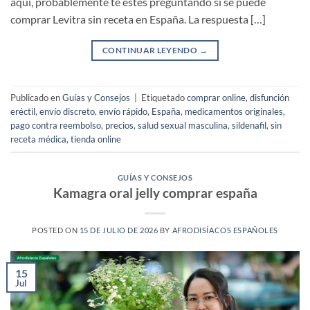
aquí, probablemente te estés preguntando si se puede
comprar Levitra sin receta en España. La respuesta […]
CONTINUAR LEYENDO
→
Publicado en
Guías y Consejos
|
Etiquetado
comprar online
,
disfunción
eréctil
,
envío discreto
,
envío rápido
,
España
,
medicamentos originales
,
pago contra reembolso
,
precios
,
salud sexual masculina
,
sildenafil
,
sin
receta médica
,
tienda online
GUÍAS Y CONSEJOS
Kamagra oral jelly comprar españa
POSTED ON
15 DE JULIO DE 2026
BY
AFRODISÍACOS ESPAÑOLES
15
Jul