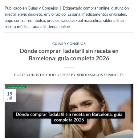
Publicado en
Guías y Consejos
|
Etiquetado
comprar online
,
disfunción
eréctil
,
envío discreto
,
envío rápido
,
España
,
medicamentos originales
,
pago contra reembolso
,
precios
,
salud sexual masculina
,
sildenafil
,
sin
receta médica
,
tadalafil
,
tienda online
GUÍAS Y CONSEJOS
Dónde comprar Tadalafil sin receta en
Barcelona: guía completa 2026
POSTED ON
19 DE JULIO DE 2026
BY
AFRODISÍACOS ESPAÑOLES
19
Jul