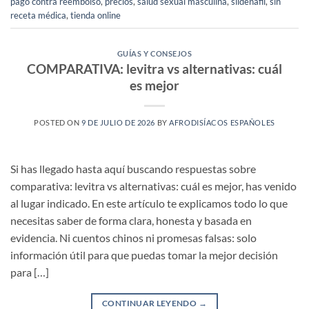
pago contra reembolso
,
precios
,
salud sexual masculina
,
sildenafil
,
sin
receta médica
,
tienda online
GUÍAS Y CONSEJOS
COMPARATIVA: levitra vs alternativas: cuál
es mejor
POSTED ON
9 DE JULIO DE 2026
BY
AFRODISÍACOS ESPAÑOLES
Si has llegado hasta aquí buscando respuestas sobre
comparativa: levitra vs alternativas: cuál es mejor, has venido
al lugar indicado. En este artículo te explicamos todo lo que
necesitas saber de forma clara, honesta y basada en
evidencia. Ni cuentos chinos ni promesas falsas: solo
información útil para que puedas tomar la mejor decisión
para […]
CONTINUAR LEYENDO
→