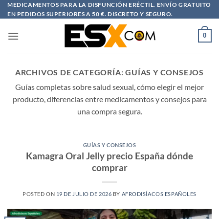
Saltar
MEDICAMENTOS PARA LA DISFUNCIÓN ERÉCTIL. ENVÍO GRATUITO
EN PEDIDOS SUPERIORES A 50 €. DISCRETO Y SEGURO.
al
contenido
0
ARCHIVOS DE CATEGORÍA:
GUÍAS Y CONSEJOS
Guías completas sobre salud sexual, cómo elegir el mejor
producto, diferencias entre medicamentos y consejos para
una compra segura.
GUÍAS Y CONSEJOS
Kamagra Oral Jelly precio España dónde
comprar
POSTED ON
19 DE JULIO DE 2026
BY
AFRODISÍACOS ESPAÑOLES