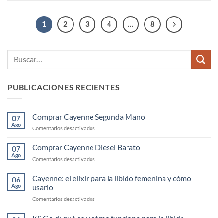
1
2
3
4
…
8
PUBLICACIONES RECIENTES
Comprar Cayenne Segunda Mano
07
Ago
en
Comentarios desactivados
Comprar
Cayenne
Comprar Cayenne Diesel Barato
07
Segunda
Ago
en
Comentarios desactivados
Mano
Comprar
Cayenne
Cayenne: el elixir para la libido femenina y cómo
06
Diesel
Ago
usarlo
Barato
en
Comentarios desactivados
Cayenne:
el
KS Gold: qué es y cómo funciona para la libido