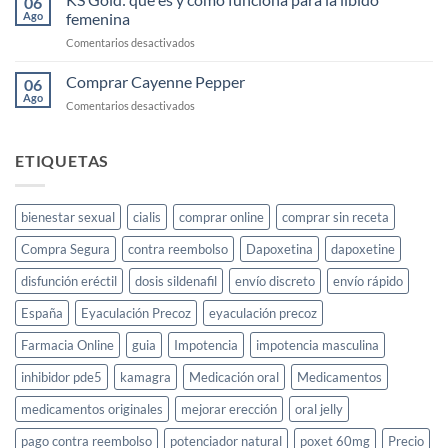
06
elixir
Ago
femenina
para
en
Comentarios desactivados
la
KS
libido
Gold:
Comprar Cayenne Pepper
femenina
06
qué
y
Ago
en
Comentarios desactivados
es
cómo
Comprar
y
usarlo
Cayenne
cómo
Pepper
ETIQUETAS
funciona
para
la
libido
bienestar sexual
cialis
comprar online
comprar sin receta
femenina
Compra Segura
contra reembolso
Dapoxetina
dapoxetine
disfunción eréctil
dosis sildenafil
envío discreto
envío rápido
España
Eyaculación Precoz
eyaculación precoz
Farmacia Online
guia
Impotencia
impotencia masculina
inhibidor pde5
kamagra
Medicación oral
Medicamentos
medicamentos originales
mejorar erección
oral jelly
pago contra reembolso
potenciador natural
poxet 60mg
Precio