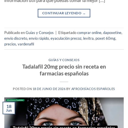
información útil para que puedas tomar la mejor […]
CONTINUAR LEYENDO
→
Publicado en
Guías y Consejos
|
Etiquetado
comprar online
,
dapoxetine
,
envío discreto
,
envío rápido
,
eyaculación precoz
,
levitra
,
poxet 60mg
,
precios
,
vardenafil
GUÍAS Y CONSEJOS
Tadalafil 20mg precio sin receta en
farmacias españolas
POSTED ON
18 DE JUNIO DE 2026
BY
AFRODISÍACOS ESPAÑOLES
18
Jun