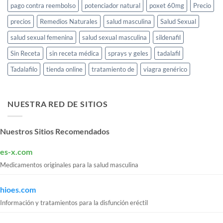
pago contra reembolso
potenciador natural
poxet 60mg
Precio
precios
Remedios Naturales
salud masculina
Salud Sexual
salud sexual femenina
salud sexual masculina
sildenafil
Sin Receta
sin receta médica
sprays y geles
tadalafil
Tadalafilo
tienda online
tratamiento de
viagra genérico
NUESTRA RED DE SITIOS
Nuestros Sitios Recomendados
es-x.com
Medicamentos originales para la salud masculina
hioes.com
Información y tratamientos para la disfunción eréctil