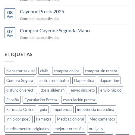
comprarlo
KS-
en
Gold
Cayenne Precio 2025
08
España
para
Ago
en
Comentarios desactivados
el
Cayenne
deseo
Precio
Comprar Cayenne Segunda Mano
sexual
07
2025
Ago
femenino:
en
Comentarios desactivados
guía
Comprar
completa
Cayenne
Segunda
ETIQUETAS
Mano
bienestar sexual
cialis
comprar online
comprar sin receta
Compra Segura
contra reembolso
Dapoxetina
dapoxetine
disfunción eréctil
dosis sildenafil
envío discreto
envío rápido
España
Eyaculación Precoz
eyaculación precoz
Farmacia Online
guia
Impotencia
impotencia masculina
inhibidor pde5
kamagra
Medicación oral
Medicamentos
medicamentos originales
mejorar erección
oral jelly