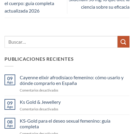
el cuerpo: guía completa
ciencia sobre su eficacia
actualizada 2026
PUBLICACIONES RECIENTES
Cayenne elixir afrodisíaco femenino: cómo usarlo y
09
Ago
dónde comprarlo en España
en
Comentarios desactivados
Cayenne
elixir
Ks Gold & Jewellery
09
afrodisíaco
Ago
en
Comentarios desactivados
femenino:
Ks
cómo
Gold
KS-Gold para el deseo sexual femenino: guía
usarlo
08
&
Ago
completa
y
Jewellery
dónde
en
Comentarios desactivados