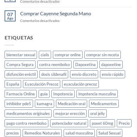
en
Comentarios desactivados
el
Cayenne
deseo
Precio
Comprar Cayenne Segunda Mano
sexual
07
2025
Ago
femenino:
en
Comentarios desactivados
guía
Comprar
completa
Cayenne
Segunda
ETIQUETAS
Mano
bienestar sexual
cialis
comprar online
comprar sin receta
Compra Segura
contra reembolso
Dapoxetina
dapoxetine
disfunción eréctil
dosis sildenafil
envío discreto
envío rápido
España
Eyaculación Precoz
eyaculación precoz
Farmacia Online
guia
Impotencia
impotencia masculina
inhibidor pde5
kamagra
Medicación oral
Medicamentos
medicamentos originales
mejorar erección
oral jelly
pago contra reembolso
potenciador natural
poxet 60mg
Precio
precios
Remedios Naturales
salud masculina
Salud Sexual