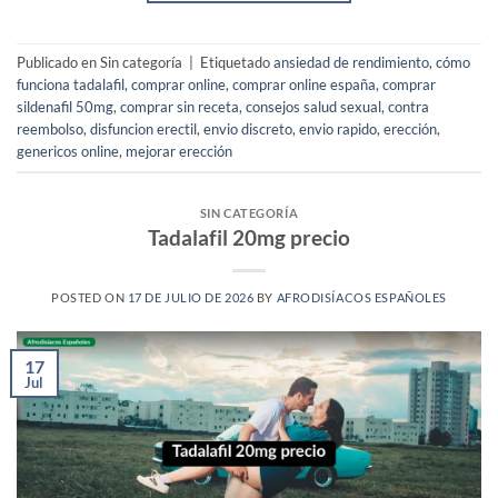
Publicado en Sin categoría
|
Etiquetado
ansiedad de rendimiento
,
cómo
funciona tadalafil
,
comprar online
,
comprar online españa
,
comprar
sildenafil 50mg
,
comprar sin receta
,
consejos salud sexual
,
contra
reembolso
,
disfuncion erectil
,
envio discreto
,
envio rapido
,
erección
,
genericos online
,
mejorar erección
SIN CATEGORÍA
Tadalafil 20mg precio
POSTED ON
17 DE JULIO DE 2026
BY
AFRODISÍACOS ESPAÑOLES
17
Jul