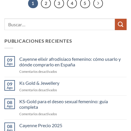
1
2
3
4
5
PUBLICACIONES RECIENTES
Cayenne elixir afrodisíaco femenino: cómo usarlo y
09
Ago
dónde comprarlo en España
en
Comentarios desactivados
Cayenne
elixir
Ks Gold & Jewellery
09
afrodisíaco
Ago
en
Comentarios desactivados
femenino:
Ks
cómo
Gold
KS-Gold para el deseo sexual femenino: guía
usarlo
08
&
Ago
completa
y
Jewellery
dónde
en
Comentarios desactivados
comprarlo
KS-
en
Gold
Cayenne Precio 2025
08
España
para
Ago