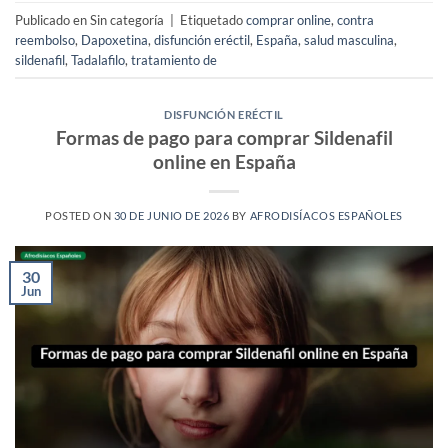
Publicado en Sin categoría
|
Etiquetado
comprar online
,
contra
reembolso
,
Dapoxetina
,
disfunción eréctil
,
España
,
salud masculina
,
sildenafil
,
Tadalafilo
,
tratamiento de
DISFUNCIÓN ERÉCTIL
Formas de pago para comprar Sildenafil
online en España
POSTED ON
30 DE JUNIO DE 2026
BY
AFRODISÍACOS ESPAÑOLES
30
Jun