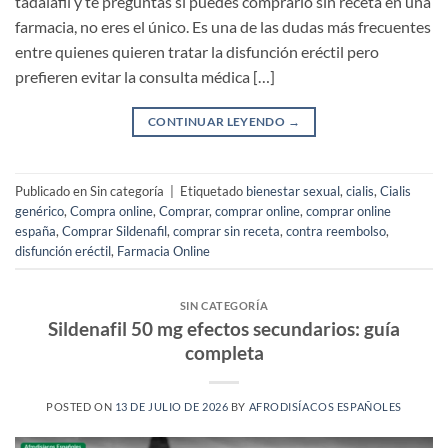
tadalafil y te preguntas si puedes comprarlo sin receta en una
farmacia, no eres el único. Es una de las dudas más frecuentes
entre quienes quieren tratar la disfunción eréctil pero
prefieren evitar la consulta médica […]
CONTINUAR LEYENDO
→
Publicado en Sin categoría
|
Etiquetado
bienestar sexual
,
cialis
,
Cialis
genérico
,
Compra online
,
Comprar
,
comprar online
,
comprar online
españa
,
Comprar Sildenafil
,
comprar sin receta
,
contra reembolso
,
disfunción eréctil
,
Farmacia Online
SIN CATEGORÍA
Sildenafil 50 mg efectos secundarios: guía
completa
POSTED ON
13 DE JULIO DE 2026
BY
AFRODISÍACOS ESPAÑOLES