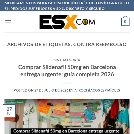
Saltar
MEDICAMENTOS PARA LA DISFUNCIÓN ERÉCTIL. ENVÍO GRATUITO
EN PEDIDOS SUPERIORES A 50 €. DISCRETO Y SEGURO.
al
contenido
0
ARCHIVOS DE ETIQUETAS:
CONTRA REEMBOLSO
SIN CATEGORÍA
Comprar Sildenafil 50mg en Barcelona
entrega urgente: guía completa 2026
POSTED ON
27 DE JULIO DE 2026
BY
AFRODISÍACOS ESPAÑOLES
27
Jul