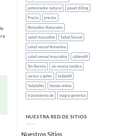
potenciador natural
poxet 60mg
Precio
precios
Remedios Naturales
de
tra
salud masculina
Salud Sexual
salud sexual femenina
salud sexual masculina
sildenafil
Sin Receta
sin receta médica
sprays y geles
tadalafil
Tadalafilo
tienda online
tratamiento de
viagra genérico
NUESTRA RED DE SITIOS
Nuestros Sitios