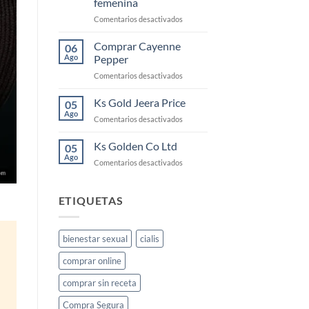
femenina
la
en
Comentarios desactivados
libido
KS
femenina
Gold:
y
Comprar Cayenne
06
qué
cómo
Ago
Pepper
es
usarlo
en
Comentarios desactivados
y
Comprar
cómo
Cayenne
Ks Gold Jeera Price
funciona
05
Pepper
para
Ago
en
Comentarios desactivados
la
Ks
libido
Gold
Ks Golden Co Ltd
05
femenina
Jeera
Ago
en
Comentarios desactivados
Price
Ks
Golden
Co
ETIQUETAS
Ltd
bienestar sexual
cialis
comprar online
comprar sin receta
Compra Segura