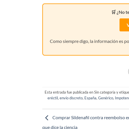
🛒 ¿No t
V
Como siempre digo, la información es pod
Esta entrada fue publicada en Sin categoría y etiq
eréctil
,
envío discreto
,
España
,
Genérico
,
Impoten
Comprar Sildenafil contra reembolso e
que dice la ciencia