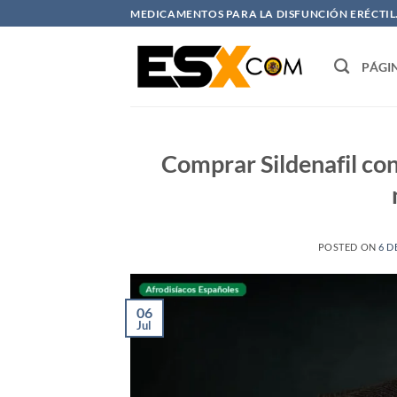
Saltar
MEDICAMENTOS PARA LA DISFUNCIÓN ERÉCTIL. 
al
contenido
PÁGI
Comprar Sildenafil co
POSTED ON
6 D
06
Jul