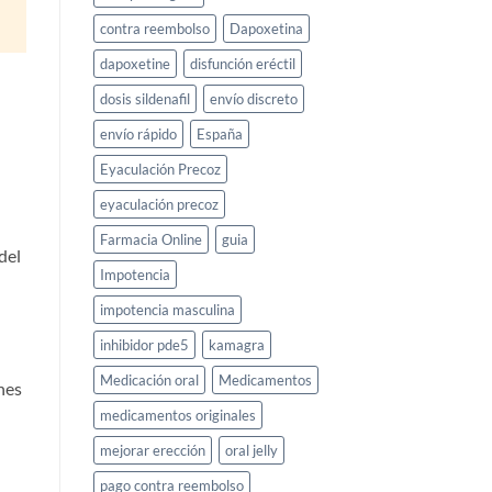
contra reembolso
Dapoxetina
dapoxetine
disfunción eréctil
dosis sildenafil
envío discreto
envío rápido
España
Eyaculación Precoz
eyaculación precoz
Farmacia Online
guia
del
Impotencia
impotencia masculina
inhibidor pde5
kamagra
Medicación oral
Medicamentos
nes
medicamentos originales
mejorar erección
oral jelly
pago contra reembolso