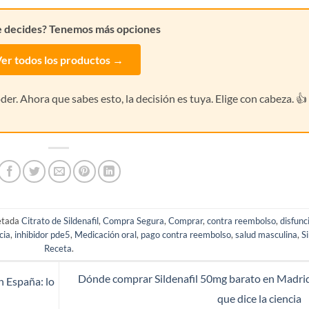
e decides? Tenemos más opciones
er todos los productos →
er. Ahora que sabes esto, la decisión es tuya. Elige con cabeza. 👍
uetada
Citrato de Sildenafil
,
Compra Segura
,
Comprar
,
contra reembolso
,
disfunc
cia
,
inhibidor pde5
,
Medicación oral
,
pago contra reembolso
,
salud masculina
,
S
Receta
.
Dónde comprar Sildenafil 50mg barato en Madrid
n España: lo
que dice la ciencia