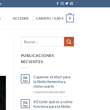
O.
0
ACCEDER
CARRITO /
0,00
€
S
PUBLICACIONES
RECIENTES
Cayenne: el elixir para
06
Ago
la libido femenina y
cómo usarlo
en
Comentarios desactivados
Cayenne:
el
KS Gold: qué es y cómo
06
elixir
Ago
funciona para la libido
para