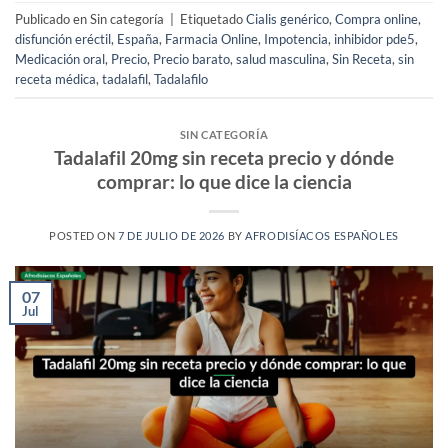
Publicado en Sin categoría
|
Etiquetado
Cialis genérico
,
Compra online
,
disfunción eréctil
,
España
,
Farmacia Online
,
Impotencia
,
inhibidor pde5
,
Medicación oral
,
Precio
,
Precio barato
,
salud masculina
,
Sin Receta
,
sin
receta médica
,
tadalafil
,
Tadalafilo
SIN CATEGORÍA
Tadalafil 20mg sin receta precio y dónde
comprar: lo que dice la ciencia
POSTED ON
7 DE JULIO DE 2026
BY
AFRODISÍACOS ESPAÑOLES
07
Jul