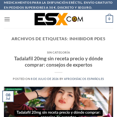
Saltar
MEDICAMENTOS PARA LA DISFUNCIÓN ERÉCTIL. ENVÍO GRATUITO
EN PEDIDOS SUPERIORES A 50 €. DISCRETO Y SEGURO.
al
contenido
0
ARCHIVOS DE ETIQUETAS:
INHIBIDOR PDE5
SIN CATEGORÍA
Tadalafil 20mg sin receta precio y dónde
comprar: consejos de expertos
POSTED ON
8 DE JULIO DE 2026
BY
AFRODISÍACOS ESPAÑOLES
08
Jul