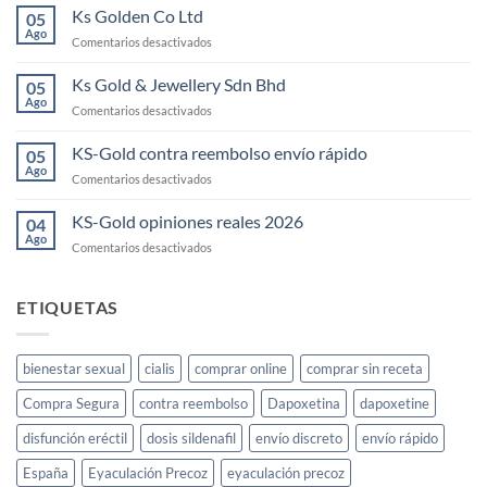
Gold
Ks Golden Co Ltd
05
Jeera
Ago
en
Comentarios desactivados
Price
Ks
Golden
Ks Gold & Jewellery Sdn Bhd
05
Co
Ago
en
Comentarios desactivados
Ltd
Ks
Gold
KS-Gold contra reembolso envío rápido
05
&
Ago
en
Comentarios desactivados
Jewellery
KS-
Sdn
Gold
KS-Gold opiniones reales 2026
Bhd
04
contra
Ago
en
Comentarios desactivados
reembolso
KS-
envío
Gold
rápido
opiniones
ETIQUETAS
reales
2026
bienestar sexual
cialis
comprar online
comprar sin receta
Compra Segura
contra reembolso
Dapoxetina
dapoxetine
disfunción eréctil
dosis sildenafil
envío discreto
envío rápido
España
Eyaculación Precoz
eyaculación precoz