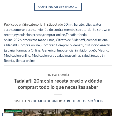
CONTINUAR LEYENDO
→
Publicado en Sin categoría
|
Etiquetado
50mg
,
barato
,
bliss water
spray,comprar spray,envío rápido,contra reembolso,retardante spray,sin
receta,eyaculación precoz,comprar online,España,tienda
online,2026,productos masculinos
,
Citrato de Sildenafil
,
cómo funciona
sildenafil
,
Compra online
,
Comprar
,
Comprar Sildenafil
,
disfunción eréctil
,
España
,
Farmacia Online
,
Genérico
,
Impotencia
,
inhibidor pde5
,
Madrid
,
Medicación online
,
Medicación oral
,
salud masculina
,
Salud Sexual
,
Sin
Receta
,
tienda online
SIN CATEGORÍA
Tadalafil 20mg sin receta precio y dónde
comprar: todo lo que necesitas saber
POSTED ON
7 DE JULIO DE 2026
BY
AFRODISÍACOS ESPAÑOLES