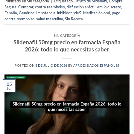
Publicado en Sin categoría
|
Etiquetado
Citrato de Sildenafil
,
Compra
Segura
,
Comprar
,
contra reembolso
,
disfunción eréctil
,
envío discreto
,
España
,
Genérico
,
Impotencia
,
inhibidor pde5
,
Medicación oral
,
pago
contra reembolso
,
salud masculina
,
Sin Receta
SIN CATEGORÍA
Sildenafil 50mg precio en farmacia España
2026: todo lo que necesitas saber
POSTED ON
5 DE JULIO DE 2026
BY
AFRODISÍACOS ESPAÑOLES
05
Jul