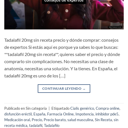
Tadalafil 20mg sin receta precio y dónde comprar: consejos
de expertos Si estás aquí es porque ya sabes lo que buscas:
**tadalafil 20mg sin receta**, quieres saber el precio y dónde
comprarlo sin complicaciones. No necesitas una clase de
anatomía, necesitas una solución. Y la tienes. En España, el
tadalafil 20mg es uno de los […]
CONTINUAR LEYENDO
→
Publicado en Sin categoría
|
Etiquetado
Cialis genérico
,
Compra online
,
disfunción eréctil
,
España
,
Farmacia Online
,
Impotencia
,
inhibidor pde5
,
Medicación oral
,
Precio
,
Precio barato
,
salud masculina
,
Sin Receta
,
sin
receta médica
,
tadalafil
,
Tadalafilo