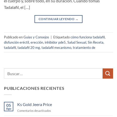
el cuerpo y, sobre todo, en su duración. Cuando tomas
Tadalafil, el […]
CONTINUAR LEYENDO
→
Publicado en
Guías y Consejos
|
Etiquetado
cómo funciona tadalafil
,
disfunción eréctil
,
erección
,
inhibidor pde5
,
Salud Sexual
,
Sin Receta
,
tadalafil
,
tadalafil 20 mg
,
tadalafil mecanismo
,
tratamiento de
PUBLICACIONES RECIENTES
Ks Gold Jeera Price
05
Ago
en
Comentarios desactivados
Ks