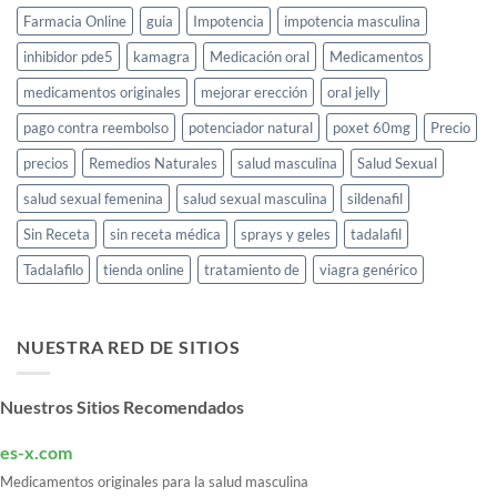
Farmacia Online
guia
Impotencia
impotencia masculina
inhibidor pde5
kamagra
Medicación oral
Medicamentos
medicamentos originales
mejorar erección
oral jelly
pago contra reembolso
potenciador natural
poxet 60mg
Precio
precios
Remedios Naturales
salud masculina
Salud Sexual
salud sexual femenina
salud sexual masculina
sildenafil
Sin Receta
sin receta médica
sprays y geles
tadalafil
Tadalafilo
tienda online
tratamiento de
viagra genérico
NUESTRA RED DE SITIOS
Nuestros Sitios Recomendados
es-x.com
Medicamentos originales para la salud masculina