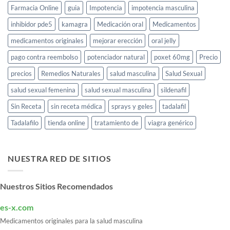
Farmacia Online
guia
Impotencia
impotencia masculina
inhibidor pde5
kamagra
Medicación oral
Medicamentos
medicamentos originales
mejorar erección
oral jelly
pago contra reembolso
potenciador natural
poxet 60mg
Precio
precios
Remedios Naturales
salud masculina
Salud Sexual
salud sexual femenina
salud sexual masculina
sildenafil
Sin Receta
sin receta médica
sprays y geles
tadalafil
Tadalafilo
tienda online
tratamiento de
viagra genérico
NUESTRA RED DE SITIOS
Nuestros Sitios Recomendados
es-x.com
Medicamentos originales para la salud masculina