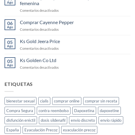
elixir
Ago
femenina
para
en
Comentarios desactivados
la
KS
libido
Gold:
Comprar Cayenne Pepper
femenina
06
qué
y
Ago
en
Comentarios desactivados
es
cómo
Comprar
y
usarlo
Cayenne
Ks Gold Jeera Price
cómo
05
Pepper
Ago
funciona
en
Comentarios desactivados
para
Ks
la
Gold
Ks Golden Co Ltd
05
libido
Jeera
Ago
femenina
en
Comentarios desactivados
Price
Ks
Golden
Co
ETIQUETAS
Ltd
bienestar sexual
cialis
comprar online
comprar sin receta
Compra Segura
contra reembolso
Dapoxetina
dapoxetine
disfunción eréctil
dosis sildenafil
envío discreto
envío rápido
España
Eyaculación Precoz
eyaculación precoz