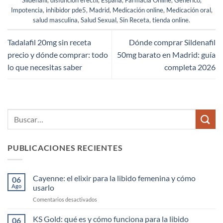
Sildenafil
,
disfunción eréctil
,
España
,
Farmacia Online
,
Genérico
,
Impotencia
,
inhibidor pde5
,
Madrid
,
Medicación online
,
Medicación oral
,
salud masculina
,
Salud Sexual
,
Sin Receta
,
tienda online
.
Tadalafil 20mg sin receta
Dónde comprar Sildenafil
precio y dónde comprar: todo
50mg barato en Madrid: guía
lo que necesitas saber
completa 2026
PUBLICACIONES RECIENTES
Cayenne: el elixir para la libido femenina y cómo
06
Ago
usarlo
en
Comentarios desactivados
Cayenne:
el
KS Gold: qué es y cómo funciona para la libido
06