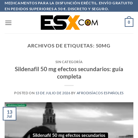
Saltar
MEDICAMENTOS PARA LA DISFUNCIÓN ERÉCTIL. ENVÍO GRATUITO
EN PEDIDOS SUPERIORES A 50 €. DISCRETO Y SEGURO.
al
contenido
0
ARCHIVOS DE ETIQUETAS:
50MG
SIN CATEGORÍA
Sildenafil 50 mg efectos secundarios: guía
completa
POSTED ON
13 DE JULIO DE 2026
BY
AFRODISÍACOS ESPAÑOLES
13
Jul