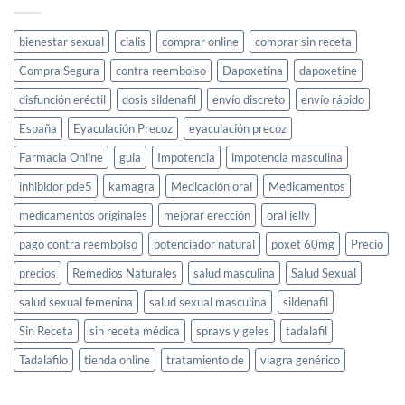
para
la
libido
bienestar sexual
cialis
comprar online
comprar sin receta
femenina
Compra Segura
contra reembolso
Dapoxetina
dapoxetine
disfunción eréctil
dosis sildenafil
envío discreto
envío rápido
España
Eyaculación Precoz
eyaculación precoz
Farmacia Online
guia
Impotencia
impotencia masculina
inhibidor pde5
kamagra
Medicación oral
Medicamentos
medicamentos originales
mejorar erección
oral jelly
pago contra reembolso
potenciador natural
poxet 60mg
Precio
precios
Remedios Naturales
salud masculina
Salud Sexual
salud sexual femenina
salud sexual masculina
sildenafil
Sin Receta
sin receta médica
sprays y geles
tadalafil
Tadalafilo
tienda online
tratamiento de
viagra genérico