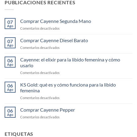
PUBLICACIONES RECIENTES
Comprar Cayenne Segunda Mano
07
Ago
en
Comentarios desactivados
Comprar
Cayenne
Comprar Cayenne Diesel Barato
07
Segunda
Ago
en
Comentarios desactivados
Mano
Comprar
Cayenne
Cayenne: el elixir para la libido femenina y cómo
06
Diesel
Ago
usarlo
Barato
en
Comentarios desactivados
Cayenne:
el
KS Gold: qué es y cómo funciona para la libido
06
elixir
Ago
femenina
para
en
Comentarios desactivados
la
KS
libido
Gold:
Comprar Cayenne Pepper
femenina
06
qué
y
Ago
en
Comentarios desactivados
es
cómo
Comprar
y
usarlo
Cayenne
cómo
Pepper
ETIQUETAS
funciona