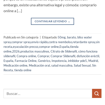
embargo, existe una alternativa legal y cómoda: comprarlo
online a […]
CONTINUAR LEYENDO
→
Publicado en Sin categoría
|
Etiquetado
50mg
,
barato
,
bliss water
spray,comprar spray,envío rápido,contra reembolso,retardante spray,sin
receta,eyaculación precoz,comprar online,España,tienda
online,2026,productos masculinos
,
Citrato de Sildenafil
,
cómo funciona
sildenafil
,
Compra online
,
Comprar
,
Comprar Sildenafil
,
disfunción eréctil
,
España
,
Farmacia Online
,
Genérico
,
Impotencia
,
inhibidor pde5
,
Madrid
,
Medicación online
,
Medicación oral
,
salud masculina
,
Salud Sexual
,
Sin
Receta
,
tienda online