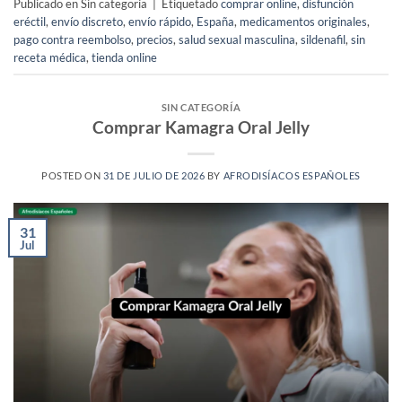
Publicado en Sin categoría
|
Etiquetado
comprar online
,
disfunción
eréctil
,
envío discreto
,
envío rápido
,
España
,
medicamentos originales
,
pago contra reembolso
,
precios
,
salud sexual masculina
,
sildenafil
,
sin
receta médica
,
tienda online
SIN CATEGORÍA
Comprar Kamagra Oral Jelly
POSTED ON
31 DE JULIO DE 2026
BY
AFRODISÍACOS ESPAÑOLES
31
Jul