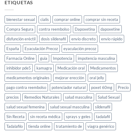
elixir
ETIQUETAS
para
la
libido
bienestar sexual
cialis
comprar online
comprar sin receta
femenina
y
Compra Segura
contra reembolso
Dapoxetina
dapoxetine
cómo
usarlo
disfunción eréctil
dosis sildenafil
envío discreto
envío rápido
España
Eyaculación Precoz
eyaculación precoz
Farmacia Online
guia
Impotencia
impotencia masculina
inhibidor pde5
kamagra
Medicación oral
Medicamentos
medicamentos originales
mejorar erección
oral jelly
pago contra reembolso
potenciador natural
poxet 60mg
Precio
precios
Remedios Naturales
salud masculina
Salud Sexual
salud sexual femenina
salud sexual masculina
sildenafil
Sin Receta
sin receta médica
sprays y geles
tadalafil
Tadalafilo
tienda online
tratamiento de
viagra genérico