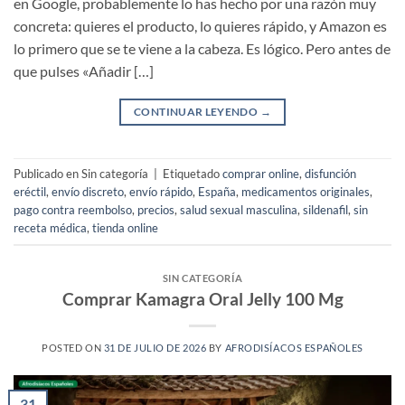
en Google, probablemente lo has hecho por una razón muy
concreta: quieres el producto, lo quieres rápido, y Amazon es
lo primero que se te viene a la cabeza. Es lógico. Pero antes de
que pulses «Añadir […]
CONTINUAR LEYENDO
→
Publicado en Sin categoría
|
Etiquetado
comprar online
,
disfunción
eréctil
,
envío discreto
,
envío rápido
,
España
,
medicamentos originales
,
pago contra reembolso
,
precios
,
salud sexual masculina
,
sildenafil
,
sin
receta médica
,
tienda online
SIN CATEGORÍA
Comprar Kamagra Oral Jelly 100 Mg
POSTED ON
31 DE JULIO DE 2026
BY
AFRODISÍACOS ESPAÑOLES
31