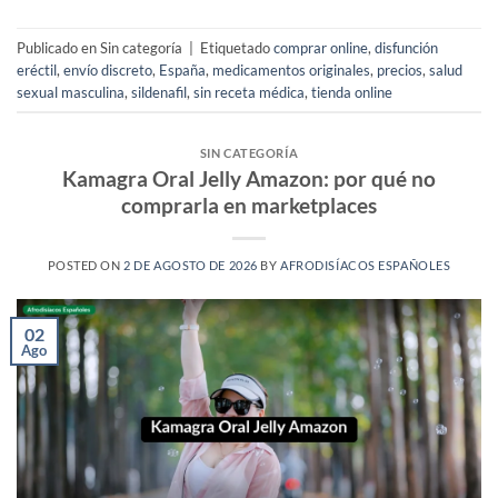
Publicado en Sin categoría
|
Etiquetado
comprar online
,
disfunción
eréctil
,
envío discreto
,
España
,
medicamentos originales
,
precios
,
salud
sexual masculina
,
sildenafil
,
sin receta médica
,
tienda online
SIN CATEGORÍA
Kamagra Oral Jelly Amazon: por qué no
comprarla en marketplaces
POSTED ON
2 DE AGOSTO DE 2026
BY
AFRODISÍACOS ESPAÑOLES
02
Ago