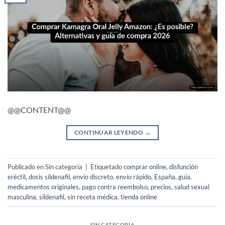
@@CONTENT@@
CONTINUAR LEYENDO
→
Publicado en Sin categoría
|
Etiquetado
comprar online
,
disfunción
eréctil
,
dosis sildenafil
,
envío discreto
,
envío rápido
,
España
,
guia
,
medicamentos originales
,
pago contra reembolso
,
precios
,
salud sexual
masculina
,
sildenafil
,
sin receta médica
,
tienda online
SIN CATEGORÍA