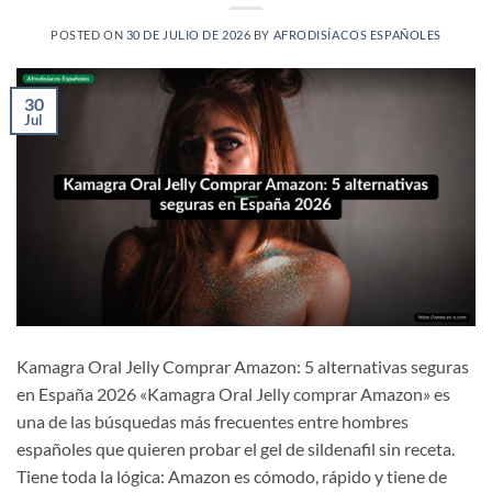
POSTED ON
30 DE JULIO DE 2026
BY
AFRODISÍACOS ESPAÑOLES
30
Jul
Kamagra Oral Jelly Comprar Amazon: 5 alternativas seguras
en España 2026 «Kamagra Oral Jelly comprar Amazon» es
una de las búsquedas más frecuentes entre hombres
españoles que quieren probar el gel de sildenafil sin receta.
Tiene toda la lógica: Amazon es cómodo, rápido y tiene de