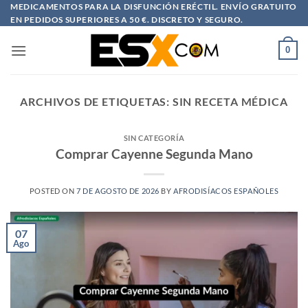
Saltar
MEDICAMENTOS PARA LA DISFUNCIÓN ERÉCTIL. ENVÍO GRATUITO
EN PEDIDOS SUPERIORES A 50 €. DISCRETO Y SEGURO.
al
contenido
0
ARCHIVOS DE ETIQUETAS:
SIN RECETA MÉDICA
SIN CATEGORÍA
Comprar Cayenne Segunda Mano
POSTED ON
7 DE AGOSTO DE 2026
BY
AFRODISÍACOS ESPAÑOLES
07
Ago