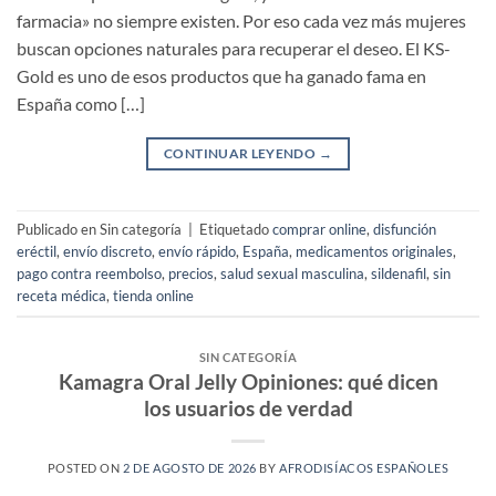
farmacia» no siempre existen. Por eso cada vez más mujeres
buscan opciones naturales para recuperar el deseo. El KS-
Gold es uno de esos productos que ha ganado fama en
España como […]
CONTINUAR LEYENDO
→
Publicado en Sin categoría
|
Etiquetado
comprar online
,
disfunción
eréctil
,
envío discreto
,
envío rápido
,
España
,
medicamentos originales
,
pago contra reembolso
,
precios
,
salud sexual masculina
,
sildenafil
,
sin
receta médica
,
tienda online
SIN CATEGORÍA
Kamagra Oral Jelly Opiniones: qué dicen
los usuarios de verdad
POSTED ON
2 DE AGOSTO DE 2026
BY
AFRODISÍACOS ESPAÑOLES