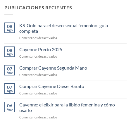
PUBLICACIONES RECIENTES
KS-Gold para el deseo sexual femenino: guía
08
Ago
completa
en
Comentarios desactivados
KS-
Gold
Cayenne Precio 2025
08
para
Ago
en
Comentarios desactivados
el
Cayenne
deseo
Precio
Comprar Cayenne Segunda Mano
sexual
07
2025
Ago
femenino:
en
Comentarios desactivados
guía
Comprar
completa
Cayenne
Comprar Cayenne Diesel Barato
07
Segunda
Ago
en
Comentarios desactivados
Mano
Comprar
Cayenne
Cayenne: el elixir para la libido femenina y cómo
06
Diesel
Ago
usarlo
Barato
en
Comentarios desactivados
Cayenne:
el