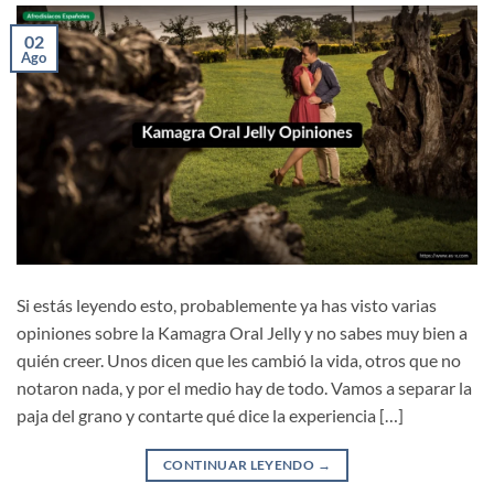
02
Ago
Si estás leyendo esto, probablemente ya has visto varias
opiniones sobre la Kamagra Oral Jelly y no sabes muy bien a
quién creer. Unos dicen que les cambió la vida, otros que no
notaron nada, y por el medio hay de todo. Vamos a separar la
paja del grano y contarte qué dice la experiencia […]
CONTINUAR LEYENDO
→