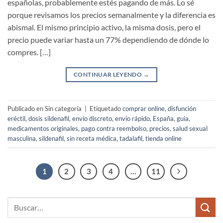
españolas, probablemente estés pagando de más. Lo sé
porque revisamos los precios semanalmente y la diferencia es
abismal. El mismo principio activo, la misma dosis, pero el
precio puede variar hasta un 77% dependiendo de dónde lo
compres. […]
CONTINUAR LEYENDO
→
Publicado en Sin categoría
|
Etiquetado
comprar online
,
disfunción
eréctil
,
dosis sildenafil
,
envío discreto
,
envío rápido
,
España
,
guia
,
medicamentos originales
,
pago contra reembolso
,
precios
,
salud sexual
masculina
,
sildenafil
,
sin receta médica
,
tadalafil
,
tienda online
1
2
3
4
…
11