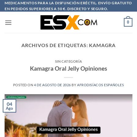
Saltar
MEDICAMENTOS PARA LA DISFUNCIÓN ERÉCTIL. ENVÍO GRATUITO
EN PEDIDOS SUPERIORES A 50 €. DISCRETO Y SEGURO.
al
contenido
0
ARCHIVOS DE ETIQUETAS:
KAMAGRA
SIN CATEGORÍA
Kamagra Oral Jelly Opiniones
POSTED ON
4 DE AGOSTO DE 2026
BY
AFRODISÍACOS ESPAÑOLES
04
Ago