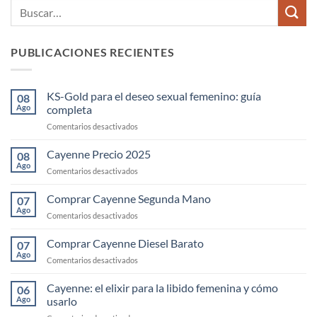
PUBLICACIONES RECIENTES
KS-Gold para el deseo sexual femenino: guía
08
Ago
completa
en
Comentarios desactivados
KS-
Gold
Cayenne Precio 2025
08
para
Ago
en
Comentarios desactivados
el
Cayenne
deseo
Precio
Comprar Cayenne Segunda Mano
sexual
07
2025
Ago
femenino:
en
Comentarios desactivados
guía
Comprar
completa
Cayenne
Comprar Cayenne Diesel Barato
07
Segunda
Ago
en
Comentarios desactivados
Mano
Comprar
Cayenne
Cayenne: el elixir para la libido femenina y cómo
06
Diesel
Ago
usarlo
Barato