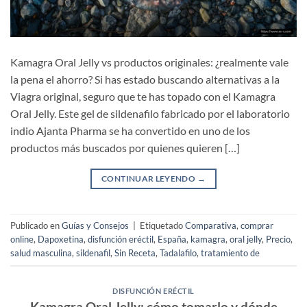
Kamagra Oral Jelly vs productos originales: ¿realmente vale
la pena el ahorro? Si has estado buscando alternativas a la
Viagra original, seguro que te has topado con el Kamagra
Oral Jelly. Este gel de sildenafilo fabricado por el laboratorio
indio Ajanta Pharma se ha convertido en uno de los
productos más buscados por quienes quieren […]
CONTINUAR LEYENDO
→
Publicado en
Guías y Consejos
|
Etiquetado
Comparativa
,
comprar
online
,
Dapoxetina
,
disfunción eréctil
,
España
,
kamagra
,
oral jelly
,
Precio
,
salud masculina
,
sildenafil
,
Sin Receta
,
Tadalafilo
,
tratamiento de
DISFUNCIÓN ERÉCTIL
Kamagra Oral Jelly: cómo tomarlo y dónde