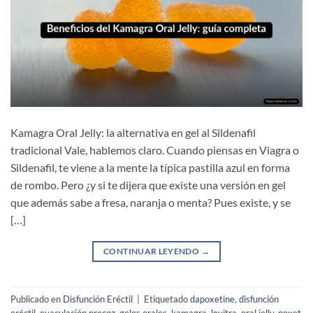
Kamagra Oral Jelly: la alternativa en gel al Sildenafil
tradicional Vale, hablemos claro. Cuando piensas en Viagra o
Sildenafil, te viene a la mente la típica pastilla azul en forma
de rombo. Pero ¿y si te dijera que existe una versión en gel
que además sabe a fresa, naranja o menta? Pues existe, y se
[…]
CONTINUAR LEYENDO
→
Publicado en
Disfunción Eréctil
|
Etiquetado
dapoxetine
,
disfunción
eréctil
,
eyaculación precoz
,
geles orales
,
kamagra
,
levitra
,
oral jelly
,
poxet