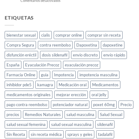
en
Comentarios desactivados
Cayenne:
el
elixir
ETIQUETAS
para
la
libido
bienestar sexual
cialis
comprar online
comprar sin receta
femenina
y
Compra Segura
contra reembolso
Dapoxetina
dapoxetine
cómo
usarlo
disfunción eréctil
dosis sildenafil
envío discreto
envío rápido
España
Eyaculación Precoz
eyaculación precoz
Farmacia Online
guia
Impotencia
impotencia masculina
inhibidor pde5
kamagra
Medicación oral
Medicamentos
medicamentos originales
mejorar erección
oral jelly
pago contra reembolso
potenciador natural
poxet 60mg
Precio
precios
Remedios Naturales
salud masculina
Salud Sexual
salud sexual femenina
salud sexual masculina
sildenafil
Sin Receta
sin receta médica
sprays y geles
tadalafil