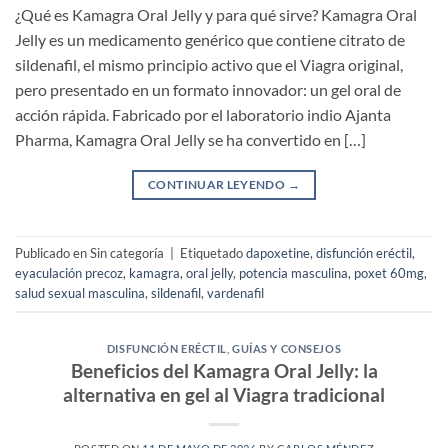
¿Qué es Kamagra Oral Jelly y para qué sirve? Kamagra Oral
Jelly es un medicamento genérico que contiene citrato de
sildenafil, el mismo principio activo que el Viagra original,
pero presentado en un formato innovador: un gel oral de
acción rápida. Fabricado por el laboratorio indio Ajanta
Pharma, Kamagra Oral Jelly se ha convertido en […]
CONTINUAR LEYENDO
→
Publicado en Sin categoría
|
Etiquetado
dapoxetine
,
disfunción eréctil
,
eyaculación precoz
,
kamagra
,
oral jelly
,
potencia masculina
,
poxet 60mg
,
salud sexual masculina
,
sildenafil
,
vardenafil
DISFUNCIÓN ERÉCTIL
,
GUÍAS Y CONSEJOS
Beneficios del Kamagra Oral Jelly: la
alternativa en gel al Viagra tradicional