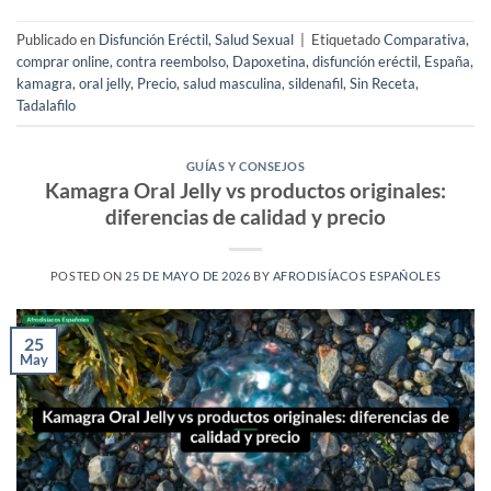
Publicado en
Disfunción Eréctil
,
Salud Sexual
|
Etiquetado
Comparativa
,
comprar online
,
contra reembolso
,
Dapoxetina
,
disfunción eréctil
,
España
,
kamagra
,
oral jelly
,
Precio
,
salud masculina
,
sildenafil
,
Sin Receta
,
Tadalafilo
GUÍAS Y CONSEJOS
Kamagra Oral Jelly vs productos originales:
diferencias de calidad y precio
POSTED ON
25 DE MAYO DE 2026
BY
AFRODISÍACOS ESPAÑOLES
25
May