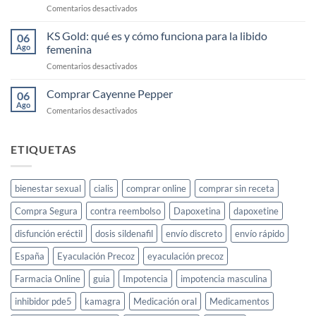
en
Comentarios desactivados
Cayenne:
el
KS Gold: qué es y cómo funciona para la libido
06
elixir
Ago
femenina
para
en
Comentarios desactivados
la
KS
libido
Gold:
Comprar Cayenne Pepper
femenina
06
qué
y
Ago
en
Comentarios desactivados
es
cómo
Comprar
y
usarlo
Cayenne
cómo
Pepper
ETIQUETAS
funciona
para
la
libido
bienestar sexual
cialis
comprar online
comprar sin receta
femenina
Compra Segura
contra reembolso
Dapoxetina
dapoxetine
disfunción eréctil
dosis sildenafil
envío discreto
envío rápido
España
Eyaculación Precoz
eyaculación precoz
Farmacia Online
guia
Impotencia
impotencia masculina
inhibidor pde5
kamagra
Medicación oral
Medicamentos