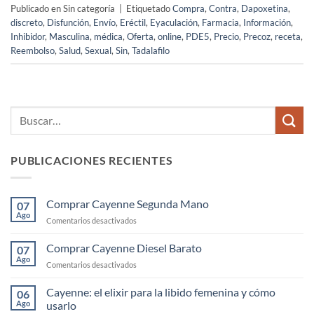
Publicado en Sin categoría
|
Etiquetado
Compra
,
Contra
,
Dapoxetina
,
discreto
,
Disfunción
,
Envío
,
Eréctil
,
Eyaculación
,
Farmacia
,
Información
,
Inhibidor
,
Masculina
,
médica
,
Oferta
,
online
,
PDE5
,
Precio
,
Precoz
,
receta
,
Reembolso
,
Salud
,
Sexual
,
Sin
,
Tadalafilo
PUBLICACIONES RECIENTES
Comprar Cayenne Segunda Mano
07
Ago
en
Comentarios desactivados
Comprar
Cayenne
Comprar Cayenne Diesel Barato
07
Segunda
Ago
en
Comentarios desactivados
Mano
Comprar
Cayenne
Cayenne: el elixir para la libido femenina y cómo
06
Diesel
Ago
usarlo
Barato