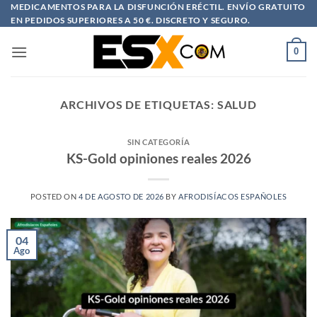
Saltar
MEDICAMENTOS PARA LA DISFUNCIÓN ERÉCTIL. ENVÍO GRATUITO
EN PEDIDOS SUPERIORES A 50 €. DISCRETO Y SEGURO.
al
contenido
0
ARCHIVOS DE ETIQUETAS:
SALUD
SIN CATEGORÍA
KS-Gold opiniones reales 2026
POSTED ON
4 DE AGOSTO DE 2026
BY
AFRODISÍACOS ESPAÑOLES
04
Ago