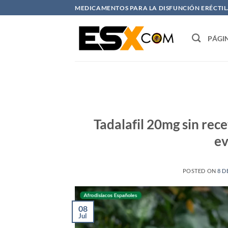
Saltar
MEDICAMENTOS PARA LA DISFUNCIÓN ERÉCTIL. 
al
contenido
PÁGI
Tadalafil 20mg sin rec
ev
POSTED ON
8 D
08
Jul