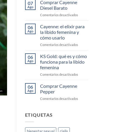
Cayenne
Comprar Cayenne
07
Segunda
Ago
Diesel Barato
Mano
en
Comentarios desactivados
Comprar
Cayenne
Cayenne: el elixir para
06
Diesel
Ago
la libido femenina y
Barato
cómo usarlo
en
Comentarios desactivados
Cayenne:
el
KS Gold: qué es y cómo
06
elixir
Ago
funciona para la libido
para
femenina
la
en
Comentarios desactivados
libido
KS
femenina
Gold:
y
Comprar Cayenne
06
qué
cómo
Ago
Pepper
es
usarlo
en
Comentarios desactivados
y
Comprar
cómo
Cayenne
funciona
Pepper
ETIQUETAS
para
la
libido
femenina
bienestar sexual
cialis