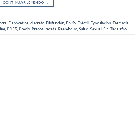
CONTINUAR LEYENDO
→
ntra
,
Dapoxetina
,
discreto
,
Disfunción
,
Envío
,
Eréctil
,
Eyaculación
,
Farmacia
,
ine
,
PDE5
,
Precio
,
Precoz
,
receta
,
Reembolso
,
Salud
,
Sexual
,
Sin
,
Tadalafilo