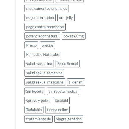
medicamentos originales
mejorar erección
oral jelly
pago contra reembolso
potenciador natural
poxet 60mg
Precio
precios
Remedios Naturales
salud masculina
Salud Sexual
salud sexual femenina
salud sexual masculina
sildenafil
Sin Receta
sin receta médica
sprays y geles
tadalafil
Tadalafilo
tienda online
tratamiento de
viagra genérico