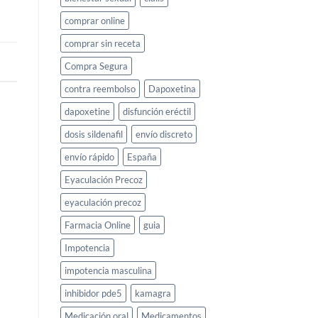
comprar online
comprar sin receta
Compra Segura
contra reembolso
Dapoxetina
dapoxetine
disfunción eréctil
dosis sildenafil
envío discreto
envío rápido
España
Eyaculación Precoz
eyaculación precoz
Farmacia Online
guia
Impotencia
impotencia masculina
inhibidor pde5
kamagra
Medicación oral
Medicamentos