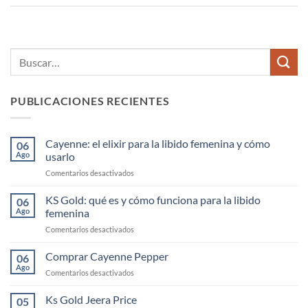
PUBLICACIONES RECIENTES
Cayenne: el elixir para la libido femenina y cómo
06
Ago
usarlo
en
Comentarios desactivados
Cayenne:
el
KS Gold: qué es y cómo funciona para la libido
06
elixir
Ago
femenina
para
en
Comentarios desactivados
la
KS
libido
Gold:
Comprar Cayenne Pepper
femenina
06
qué
y
Ago
en
Comentarios desactivados
es
cómo
Comprar
y
usarlo
Cayenne
Ks Gold Jeera Price
cómo
05
Pepper