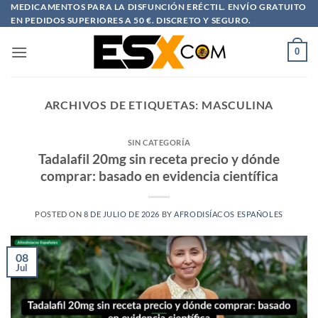
Saltar
MEDICAMENTOS PARA LA DISFUNCIÓN ERÉCTIL. ENVÍO GRATUITO
EN PEDIDOS SUPERIORES A 50 €. DISCRETO Y SEGURO.
al
contenido
0
ARCHIVOS DE ETIQUETAS:
MASCULINA
SIN CATEGORÍA
Tadalafil 20mg sin receta precio y dónde
comprar: basado en evidencia científica
POSTED ON
8 DE JULIO DE 2026
BY
AFRODISÍACOS ESPAÑOLES
08
Jul