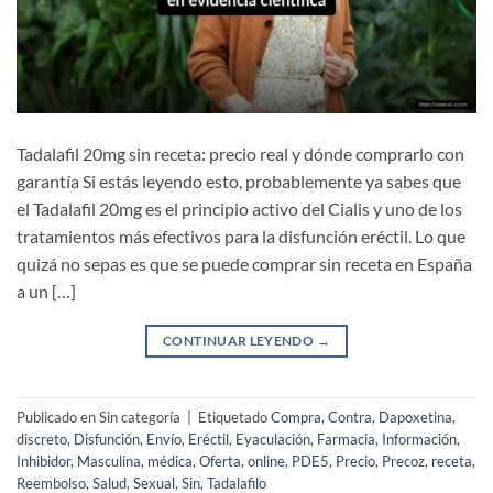
Tadalafil 20mg sin receta: precio real y dónde comprarlo con
garantía Si estás leyendo esto, probablemente ya sabes que
el Tadalafil 20mg es el principio activo del Cialis y uno de los
tratamientos más efectivos para la disfunción eréctil. Lo que
quizá no sepas es que se puede comprar sin receta en España
a un […]
CONTINUAR LEYENDO
→
Publicado en Sin categoría
|
Etiquetado
Compra
,
Contra
,
Dapoxetina
,
discreto
,
Disfunción
,
Envío
,
Eréctil
,
Eyaculación
,
Farmacia
,
Información
,
Inhibidor
,
Masculina
,
médica
,
Oferta
,
online
,
PDE5
,
Precio
,
Precoz
,
receta
,
Reembolso
,
Salud
,
Sexual
,
Sin
,
Tadalafilo